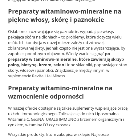
Preparaty witaminowo-mineralne na
piękne włosy, skórę i paznokcie
Osłabione i rozdwajające się paznokcie, wypadające włosy,
pękająca skóra na dłoniach – to problemy, które dotyczą wielu
osób. Ich kondycja w dużej mierze zależy od zdrowej,
zbilansowanej diety, jednak często nie jest ona wystarczająca, by
zapobiec podobnym objawom. Wtedy warto sięgnąć
po
preparaty witaminowo-mineralne, które zawierają skrzyp
polny, biotynę, krzem, selen
i inne składniki, poprawiające stan
skóry, włosów i paznokci. Znajdziesz je między innymi w
suplemencie
Revital Hai Aliness
.
Preparaty witamino-mineralne na
wzmocnienie odporności
W naszej ofercie dostępne są także suplementy wspierające pracę
układu immunologicznego. Zaliczają się do nich
Liposomalna
Witamina C
,
GeoNATURALS IMMUNO
z krzemem organicznym i
cynkiem, witamina D3 czy czosnek.
Wszystkie produkty, które zakupisz w sklepie Najlepsze