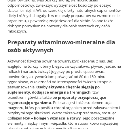
odpornościowy, zwiększyć wytrzymałość kości czy polepszyć
działanie mięśni. Wśród szerokiej oferty naturalnych suplementów
diety i różnych, bogatych w minerały preparatów na wzmocnienie
organizmu, z pewnością znajdziesz coś dla siebie. Są one także
dobrym pomysłem na prezenty dla osób starszych czy osób
młodszych.
Preparaty witaminowo-mineralne dla
osób aktywnych
Aktywność fizyczna powinna towarzyszyć każdemu z nas. Bez
względu na to, czy lubimy biegać, ćwiczyć siłowo, pływać, jeździć na
rolkach i nartach, ćwiczyć jogę czy po prostu spacerować,
powinniśmy aktywnościom poświęcać od 80 do 150 minut
tygodniowo, w zależności od intensywności ćwiczeń i stopnia
zaawansowania.
Osoby aktywne chętnie sięgają po
suplementy, dodające energii na treningach
, tzw.
przedtreningówki
, a także
po preparaty przyspieszające
regenerację organizmu
. Polecana jest także suplementacja
magnezu, który po posiłku chroni organizm przed zakwaszeniem i
przykrymi tego skutkami. Warto także wesprzeć stawy, stosując
Collagen NSP
–
kolagen wzmacnia stawy
i jego poszczególne
elementy, między innymi więzadła, które stosunkowo najczęściej
ulegają kontuzjom w trakcie wysiłku fizycznego.