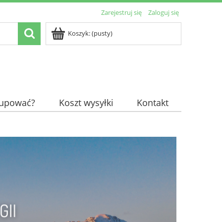
Zarejestruj się
Zaloguj się
Koszyk:
(pusty)
kupować?
Koszt wysyłki
Kontakt