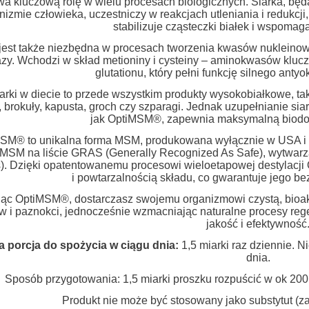
a kluczową rolę w wielu procesach biologicznych. Siarka, będ
nizmie człowieka, uczestniczy w reakcjach utleniania i redukcj
stabilizuje cząsteczki białek i wspomag
jest także niezbędna w procesach tworzenia kwasów nukleinow
azy. Wchodzi w skład metioniny i cysteiny – aminokwasów klucz
glutationu, który pełni funkcję silnego anty
iarki w diecie to przede wszystkim produkty wysokobiałkowe, taki
 brokuły, kapusta, groch czy szparagi. Jednak uzupełnianie sia
jak OptiMSM®, zapewnia maksymalną biodos
SM® to unikalna forma MSM, produkowana wyłącznie w USA i sp
 MSM na liście GRAS (Generally Recognized As Safe), wytwarz
s). Dzięki opatentowanemu procesowi wieloetapowej destylacji
i powtarzalnością składu, co gwarantuje jego be
ąc OptiMSM®, dostarczasz swojemu organizmowi czystą, bioakt
w i paznokci, jednocześnie wzmacniając naturalne procesy reg
jakość i efektywność
a porcja do spożycia w ciągu dnia:
1,5 miarki raz dziennie. N
dnia.
Sposób przygotowania: 1,5 miarki proszku rozpuścić w ok 20
Produkt nie może być stosowany jako substytut (za