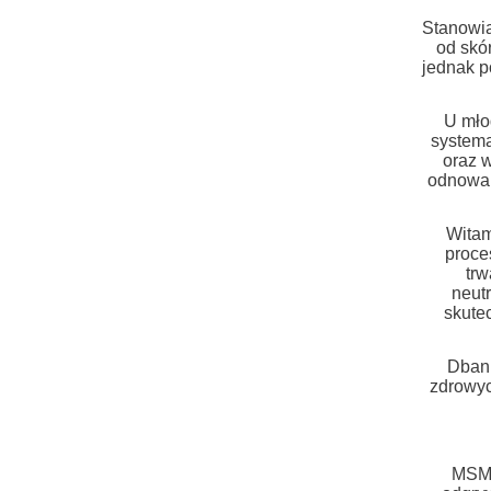
Stanowią
od skór
jednak p
U mło
systema
oraz w
odnowa 
Witam
proce
trw
neut
skute
Dbani
zdrowyc
MSM 