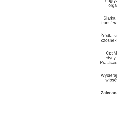
odgryw
orga
Siarka 
transfer
Źródła s
czosnek,
OptiM
jedyny
Practice
Wybieraj
włosó
Zalecan