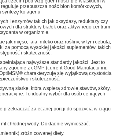
ąca trzecim pod względem ilości pierwiastkiem w
i, reguluje przepuszczalność błon komórkowych,
a syntezę kolagenu.
ych i enzymów takich jak oksydazy, reduktazy czy
owych dla struktury białek oraz aktywnego centrum
oksydanta w organizmie.
e jak mięso, jaja, mleko oraz rośliny, w tym cebula,
rki za pomocą wysokiej jakości suplementów, takich
tępność i skuteczność.
ełniająca najwyższe standardy jakości. Jest to
any zgodnie z cGMP (current Good Manufacturing
 OptiMSM® charakteryzuje się wyjątkową czystością
zpieczeństwo i skuteczność.
ywną siarkę, która wspiera zdrowie stawów, skóry,
eneracyjne. To idealny wybór dla osób ceniących
.
ie przekraczać zalecanej porcji do spożycia w ciągu
0 ml chłodnej wody. Dokładnie wymieszać.
miennik) zróżnicowanej diety.