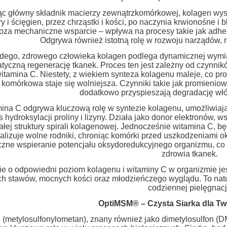
c główny składnik macierzy zewnątrzkomórkowej, kolagen wys
y i ścięgien, przez chrząstki i kości, po naczynia krwionośne 
oza mechaniczne wsparcie – wpływa na procesy takie jak adhez
Odgrywa również istotną rolę w rozwoju narządów, re
dego, zdrowego człowieka kolagen podlega dynamicznej wymiani
tyczną regenerację tkanek. Proces ten jest zależny od czynnikó
itamina C. Niestety, z wiekiem synteza kolagenu maleje, co prowa
komórkowa staje się wolniejsza. Czynniki takie jak promieniowa
dodatkowo przyspieszają degradację wł
ina C odgrywa kluczową rolę w syntezie kolagenu, umożliwiaj
s hydroksylacji proliny i lizyny. Działa jako donor elektronów
ałej struktury spirali kolagenowej. Jednocześnie witamina C, b
ralizuje wolne rodniki, chroniąc komórki przed uszkodzeniami o
czne wspieranie potencjału oksydoredukcyjnego organizmu, co 
zdrowia tkanek.
e o odpowiedni poziom kolagenu i witaminy C w organizmie jes
h stawów, mocnych kości oraz młodzieńczego wyglądu. To natu
codziennej pielęgnacj
OptiMSM® – Czysta Siarka dla Tw
(metylosulfonylometan), znany również jako dimetylosulfon (DM