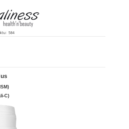
ktu:
584
lus
MSM)
i-C)