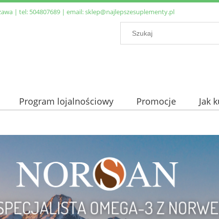
zawa | tel:
504807689
| email:
sklep@najlepszesuplementy.pl
Program lojalnościowy
Promocje
Jak 