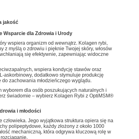
a jakość
e Wsparcie dla Zdrowia i Urody
ry wspiera organizm od wewnątrz. Kolagen rybi,
 z myślą o zdrowiu i pięknie Twojej skóry, włosów
i wchłaniają się efektywnie, zapewniając widoczne
eciwzapalnych, wspiera kondycję stawów oraz
 L-askorbinowy, dodatkowo stymuluje produkcję
się do zachowania młodzieńczego wyglądu.
m wyborem dla osób poszukujących naturalnych i
bierz świadomie – wybierz Kolagen Rybi z OptiMSM®
drowia i młodości
 człowieka. Jego wyjątkowa struktura opiera się na
uchy polipeptydowe, każdy złożony z około 1000
ość mechaniczną, która odgrywa kluczową rolę w
rozciąganie.