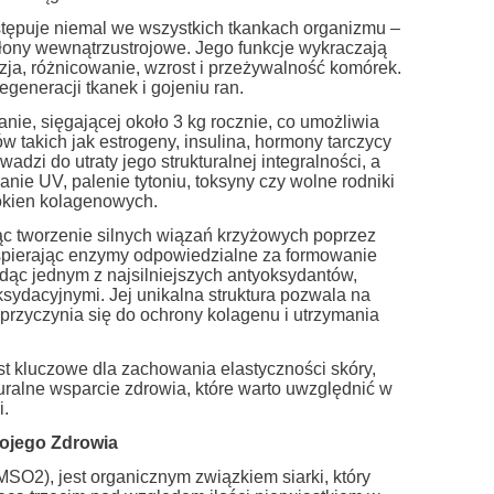
tępuje niemal we wszystkich tkankach organizmu –
i błony wewnątrzustrojowe. Jego funkcje wykraczają
ja, różnicowanie, wzrost i przeżywalność komórek.
generacji tkanek i gojeniu ran.
e, sięgającej około 3 kg rocznie, co umożliwia
w takich jak estrogeny, insulina, hormony tarczycy
dzi do utraty jego strukturalnej integralności, a
nie UV, palenie tytoniu, toksyny czy wolne rodniki
ókien kolagenowych.
ąc tworzenie silnych wiązań krzyżowych poprzez
, wspierając enzymy odpowiedzialne za formowanie
ędąc jednym z najsilniejszych antyoksydantów,
ksydacyjnymi. Jej unikalna struktura pozwala na
przyczynia się do ochrony kolagenu i utrzymania
t kluczowe dla zachowania elastyczności skóry,
ralne wsparcie zdrowia, które warto uwzględnić w
i.
ojego Zdrowia
SO2), jest organicznym związkiem siarki, który