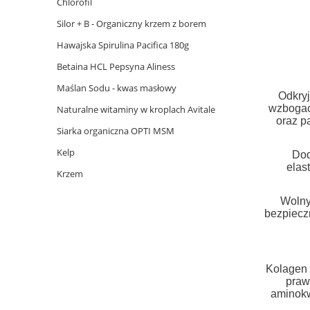
Chlorofil
Silor + B - Organiczny krzem z borem
Hawajska Spirulina Pacifica 180g
Betaina HCL Pepsyna Aliness
Maślan Sodu - kwas masłowy
Odkryj
wzbogaco
Naturalne witaminy w kroplach Avitale
oraz p
Siarka organiczna OPTI MSM
Kelp
Dod
elas
Krzem
Wolny
bezpiecz
Kolagen 
praw
aminokw