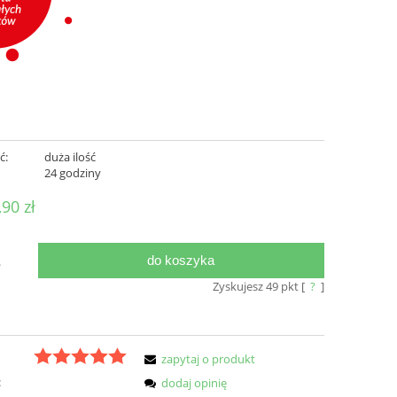
ć:
duża ilość
:
24 godziny
,90 zł
do koszyka
.
Zyskujesz
49
pkt [
?
]
zapytaj o produkt
:
dodaj opinię