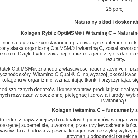
25 porcji
Naturalny skład i doskonał
Kolagen Rybi z OptiMSM® i Witaminą C – Naturaln
 moc natury z naszym starannie opracowanym suplementem, któ
ny siarką organiczną OptiMSM® i witaminą C, został stworzony
aznokci. Dzięki hydrolizowanej formie kolagenu z ryb, składnik
rezultaty.
atek OptiMSM®, znanego z właściwości regeneracyjnych i prz
tyczność skóry. Witamina C Quali®-C, najwyższej jakości kwas
kolagenu w organizmie, wzmacniając tkanki i przyczyniając 
 od sztucznych dodatków i konserwantów, produkt jest idealny
nych rozwiązań w codziennej pielęgnacji zdrowia i urody. Wy
i Witaminą C.
Kolagen i witamina C – fundamenty z
to jeden z najważniejszych naturalnych polimerów w organizmie
oskrętnej superhelisie, utworzonej przez trzy lewoskrętne łańc
asów. Taka budowa zapewnia kolagenowi niezwykłą wytrzymał
utrzymaniu odporności tkanek na 