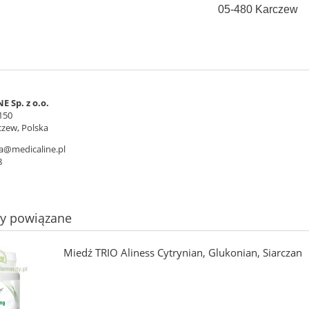
05-480 Karczew
 Sp. z o.o.
150
czew, Polska
a@medicaline.pl
8
ty powiązane
Miedź TRIO Aliness Cytrynian, Glukonian, Siarczan