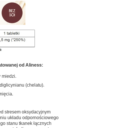
atowanej od Aliness:
 miedzi.
iglicynianu (chelatu).
nięcia.
ed stresem oksydacyjnym
niu układu odpornościowego
go stanu tkanek łącznych