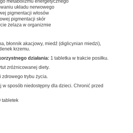
ego metabolizmu energetycznego
owaniu układu nerwowego
wej pigmentacji włosów
wej pigmentacji skór
cie żelaza w organizmie
a, błonnik akacjowy, miedź (diglicynian miedzi),
tlenek krzemu.
korzystnego działania:
1 tabletka w trakcie posiłku.
ut zróżnicowanej diety.
i zdrowego trybu życia.
w sposób niedostępny dla dzieci. Chronić przed
 tabletek