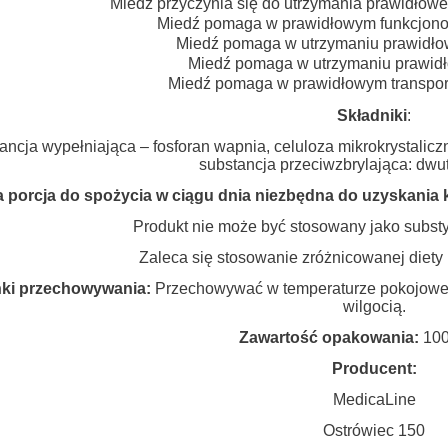
Miedź przyczynia się do utrzymania prawidłow
Miedź pomaga w prawidłowym funkcjon
Miedź pomaga w utrzymaniu prawidło
Miedź pomaga w utrzymaniu prawidło
Miedź pomaga w prawidłowym transpor
Składniki
:
ancja wypełniająca – fosforan wapnia, celuloza mikrokrystaliczn
substancja przeciwzbrylająca: dwu
 porcja do spożycia w ciągu dnia niezbędna do uzyskania 
Produkt nie może być stosowany jako substyt
Zaleca się stosowanie zróżnicowanej diety 
ki przechowywania:
Przechowywać w temperaturze pokojowej 
wilgocią.
Zawartość opakowania:
100
Producent:
MedicaLine
Ostrówiec 150