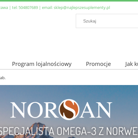
zawa | tel:
504807689
| email:
sklep@najlepszesuplementy.pl
Program lojalnościowy
Promocje
Jak 
ab.