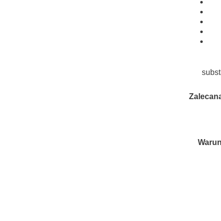
subst
Zalecana
Warun