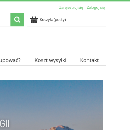
Zarejestruj się
Zaloguj się
Koszyk:
(pusty)
kupować?
Koszt wysyłki
Kontakt