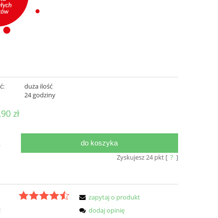
ć:
duża ilość
:
24 godziny
,90 zł
do koszyka
.
Zyskujesz
24
pkt [
?
]
zapytaj o produkt
:
dodaj opinię