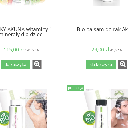
KY AKUNA witaminy i
Bio balsam do rąk A
minerały dla dzieci
115,00 zł
29,00 zł
191,67 zł
41,67 zł
do koszyka
do koszyka
promocja