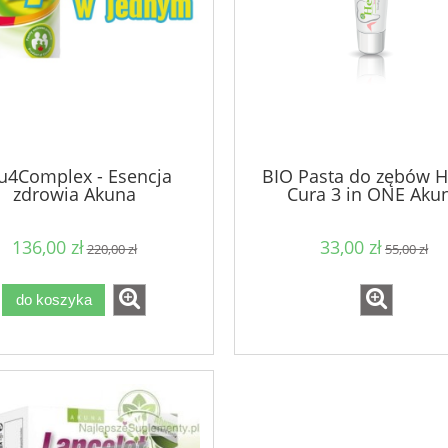
u4Complex - Esencja
BIO Pasta do zębów 
zdrowia Akuna
Cura 3 in ONE Aku
136,00 zł
33,00 zł
220,00 zł
55,00 zł
do koszyka