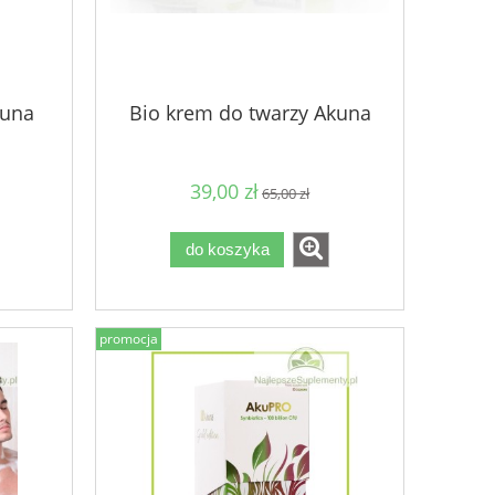
kuna
Bio krem do twarzy Akuna
39,00 zł
65,00 zł
do koszyka
promocja