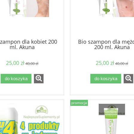
szampon dla kobiet 200
Bio szampon dla męż
ml. Akuna
200 ml. Akuna
25,00 zł
25,00 zł
40,00 zł
40,00 zł
do koszyka
do koszyka
promocja