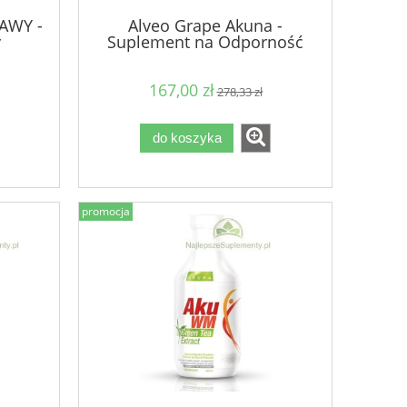
TAWY -
Alveo Grape Akuna -
y
Suplement na Odporność
Oczyszczenie Witalność
167,00 zł
278,33 zł
do koszyka
promocja