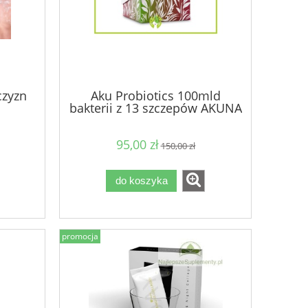
czyzn
Aku Probiotics 100mld
bakterii z 13 szczepów AKUNA
AKU PRO 30 kaps.
95,00 zł
150,00 zł
do koszyka
promocja