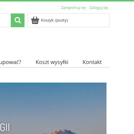
Zarejestruj się
Zaloguj się
Koszyk:
(pusty)
kupować?
Koszt wysyłki
Kontakt