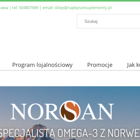
zawa | tel:
504807689
| email:
sklep@najlepszesuplementy.pl
Program lojalnościowy
Promocje
Jak 