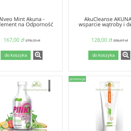
Alveo Mint Akuna -
AkuCleanse AKUNA
lement na Odporność
wsparcie wątroby i d
zyszczanie Witalność
167,00 zł
128,00 zł
278,33 zł
206,67 zł
do koszyka
do koszyka
promocja