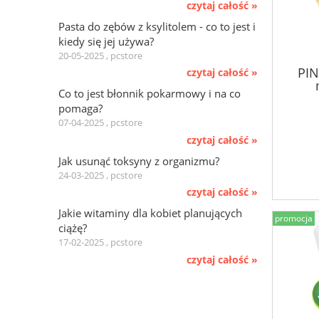
czytaj całość »
Pasta do zębów z ksylitolem - co to jest i
kiedy się jej używa?
20-05-2025 , pcstore
PIN
czytaj całość »
Co to jest błonnik pokarmowy i na co
pomaga?
07-04-2025 , pcstore
czytaj całość »
Jak usunąć toksyny z organizmu?
24-03-2025 , pcstore
czytaj całość »
Jakie witaminy dla kobiet planujących
promocja
ciążę?
17-02-2025 , pcstore
czytaj całość »