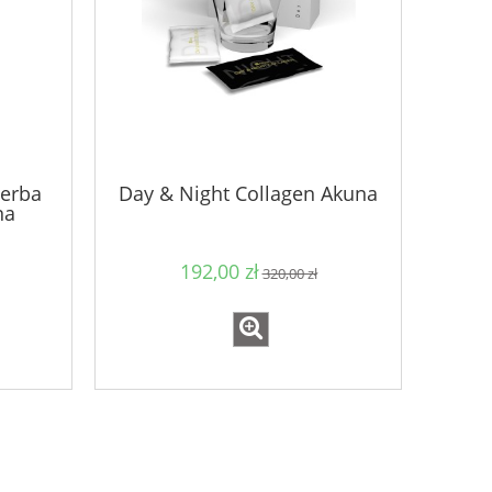
Herba
Day & Night Collagen Akuna
na
192,00 zł
320,00 zł