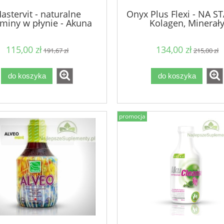
astervit - naturalne
Onyx Plus Flexi - NA S
miny w płynie - Akuna
Kolagen, Minerał
115,00 zł
134,00 zł
191,67 zł
215,00 zł
do koszyka
do koszyka
promocja