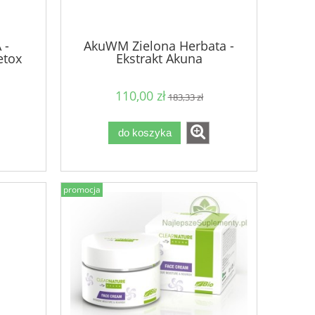
 -
AkuWM Zielona Herbata -
etox
Ekstrakt Akuna
110,00 zł
183,33 zł
do koszyka
promocja