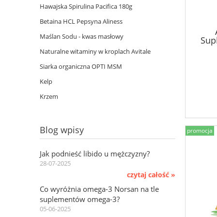
Hawajska Spirulina Pacifica 180g
Betaina HCL Pepsyna Aliness
Maślan Sodu - kwas masłowy
Sup
Oc
Naturalne witaminy w kroplach Avitale
Siarka organiczna OPTI MSM
Kelp
Krzem
Blog wpisy
promocja
Jak podnieść libido u mężczyzny?
28-07-2025
czytaj całość »
Co wyróżnia omega-3 Norsan na tle
suplementów omega-3?
05-06-2025