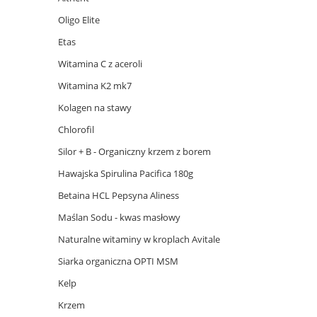
Hawajska Spirulina Pacifica 180g
Betaina HCL Pepsyna Aliness
Maślan Sodu - kwas masłowy
Naturalne witaminy w kroplach Avitale
Siarka organiczna OPTI MSM
Kelp
Krzem
Blog wpisy
Jak podnieść libido u mężczyzny?
28-07-2025
czytaj całość »
Co wyróżnia omega-3 Norsan na tle
suplementów omega-3?
05-06-2025