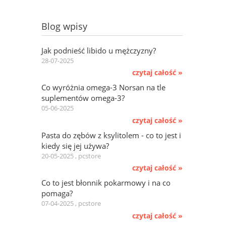
czytaj całość »
Pasta do zębów z ksylitolem - co to jest i
kiedy się jej używa?
20-05-2025 , pcstore
czytaj całość »
Co to jest błonnik pokarmowy i na co
pomaga?
07-04-2025 , pcstore
czytaj całość »
Jak usunąć toksyny z organizmu?
24-03-2025 , pcstore
czytaj całość »
Jakie witaminy dla kobiet planujących
ciążę?
17-02-2025 , pcstore
czytaj całość »