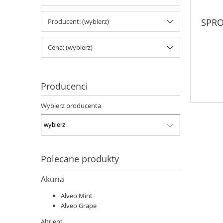
Polecane produkty
Akuna
Alveo Mint
Alveo Grape
Altrient
Oligo Elite
Etas
Witamina C z aceroli
Witamina K2 mk7
Kolagen na stawy
Chlorofil
Silor + B - Organiczny krzem z borem