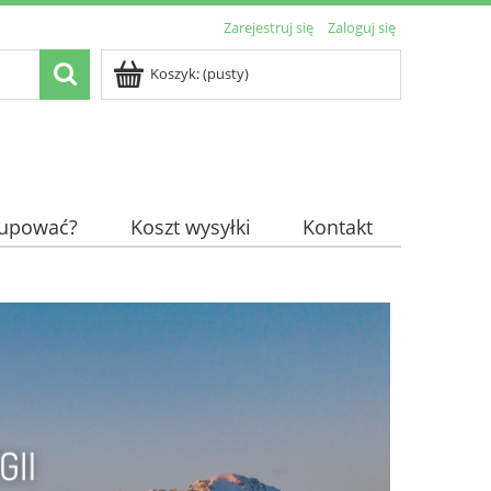
Zarejestruj się
Zaloguj się
Koszyk:
(pusty)
kupować?
Koszt wysyłki
Kontakt