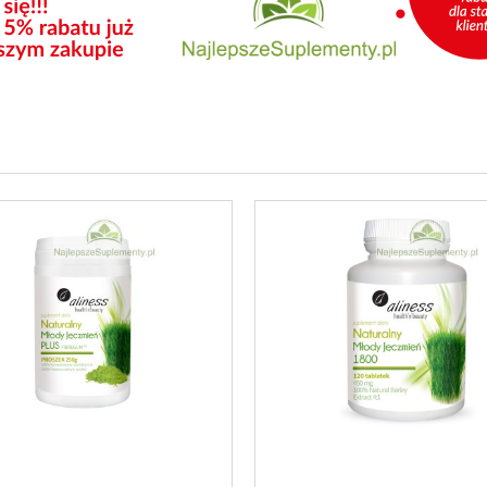
MŁODY JĘCZMIEŃ
MŁODY JĘCZMIEŃ 120
SZKOWANY SOK 250G.
SPROSZKOWANY SOK
49,90 zł
32,90 zł
do koszyka
do koszyka