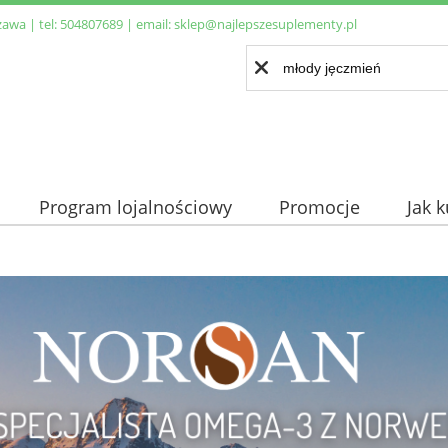
zawa | tel:
504807689
| email:
sklep@najlepszesuplementy.pl
Program lojalnościowy
Promocje
Jak 