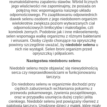
reumatoidalnemu zapaleniu stawów. Wśród licznych
jego właściwości nie zapominajmy, że posiada on
potężną moc wspomagania naszego układu
odpornościowego. Po zaaplikowaniu odpowiednich
dawek selenu osobom z jego niedoborem organizm
wielokrotnie zwiększa poziom wytwarzanych ciał
odpornościowych limfocytów i makrofagów, czli
komórek żernych. Podobnie jak i inne mikroelementy,
selen wspomaga walkę organizmu z różnymi bakteriami
i wirusami. Osoby często chorujące na opryszczkę
powinny szczególnie uważać, by
niedobór selenu
u
nich nie wystąpił. Selen broni organizm przed
opryszczką i półpaścem.
Następstwa niedoboru selenu
Niedobór selenu może objawiać się niewydolnością
serca czy nieprawidłowościami w funkcjonowaniu
tarczycy.
Do niedoboru selenu w organizmie dochodzi przy
ciężkich zaburzeniach wchłaniania pokarmu z
przewodu pokarmowego, żywienia pozajelitowego,
oraz w przypadku usunięcia dużej części jelita
cienkiego. Niedobór selenu jest powiązany również z
patologią tarczycy. Urodzone dzieci z matek, które miały