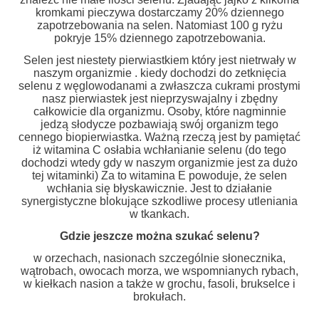
kromkami pieczywa dostarczamy 20% dziennego
zapotrzebowania na selen. Natomiast 100 g ryżu
pokryje 15% dziennego zapotrzebowania.
Selen jest niestety pierwiastkiem który jest nietrwały w
naszym organizmie . kiedy dochodzi do zetknięcia
selenu z węglowodanami a zwłaszcza cukrami prostymi
nasz pierwiastek jest nieprzyswajalny i zbędny
całkowicie dla organizmu. Osoby, które nagminnie
jedzą słodycze pozbawiają swój organizm tego
cennego biopierwiastka. Ważną rzeczą jest by pamiętać
iż witamina C osłabia wchłanianie selenu (do tego
dochodzi wtedy gdy w naszym organizmie jest za dużo
tej witaminki) Za to witamina E powoduje, że selen
wchłania się błyskawicznie. Jest to działanie
synergistyczne blokujące szkodliwe procesy utleniania
w tkankach.
Gdzie jeszcze można szukać selenu?
w orzechach, nasionach szczególnie słonecznika,
wątrobach, owocach morza, we wspomnianych rybach,
w kiełkach nasion a także w grochu, fasoli, brukselce i
brokułach.