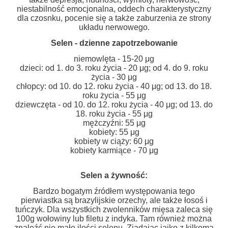
niestabilność emocjonalna, oddech charakterystyczny
dla czosnku, pocenie się a także zaburzenia ze strony
układu nerwowego.
Selen - dzienne zapotrzebowanie
niemowlęta - 15-20 μg
dzieci: od 1. do 3. roku życia - 20 μg; od 4. do 9. roku
życia - 30 μg
chłopcy: od 10. do 12. roku życia - 40 μg; od 13. do 18.
roku życia - 55 μg
dziewczęta - od 10. do 12. roku życia - 40 μg; od 13. do
18. roku życia - 55 μg
mężczyźni: 55 μg
kobiety: 55 μg
kobiety w ciąży: 60 μg
kobiety karmiące - 70 μg
Selen a żywność:
Bardzo bogatym źródłem występowania tego
pierwiastka są brazylijskie orzechy, ale także łosoś i
tuńczyk. Dla wszystkich zwolenników mięsa zaleca się
100g wołowiny lub filetu z indyka. Tam również można
znaleźć nie małe ilości selenu. Zjadając jajko z kilkoma