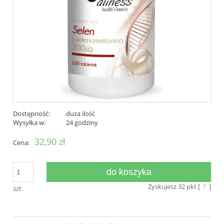
Dostępność:
duża ilość
Wysyłka w:
24 godziny
32,90 zł
Cena:
do koszyka
Zyskujesz
32
pkt [
?
]
szt.