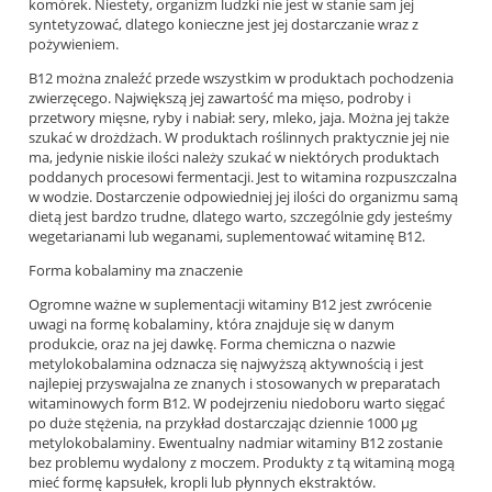
komórek. Niestety, organizm ludzki nie jest w stanie sam jej
syntetyzować, dlatego konieczne jest jej dostarczanie wraz z
pożywieniem.
B12 można znaleźć przede wszystkim w produktach pochodzenia
zwierzęcego. Największą jej zawartość ma mięso, podroby i
przetwory mięsne, ryby i nabiał: sery, mleko, jaja. Można jej także
szukać w drożdżach. W produktach roślinnych praktycznie jej nie
ma, jedynie niskie ilości należy szukać w niektórych produktach
poddanych procesowi fermentacji. Jest to witamina rozpuszczalna
w wodzie. Dostarczenie odpowiedniej jej ilości do organizmu samą
dietą jest bardzo trudne, dlatego warto, szczególnie gdy jesteśmy
wegetarianami lub weganami, suplementować witaminę B12.
Forma kobalaminy ma znaczenie
Ogromne ważne w suplementacji witaminy B12 jest zwrócenie
uwagi na formę kobalaminy, która znajduje się w danym
produkcie, oraz na jej dawkę. Forma chemiczna o nazwie
metylokobalamina odznacza się najwyższą aktywnością i jest
najlepiej przyswajalna ze znanych i stosowanych w preparatach
witaminowych form B12. W podejrzeniu niedoboru warto sięgać
po duże stężenia, na przykład dostarczając dziennie 1000 µg
metylokobalaminy. Ewentualny nadmiar witaminy B12 zostanie
bez problemu wydalony z moczem. Produkty z tą witaminą mogą
mieć formę kapsułek, kropli lub płynnych ekstraktów.