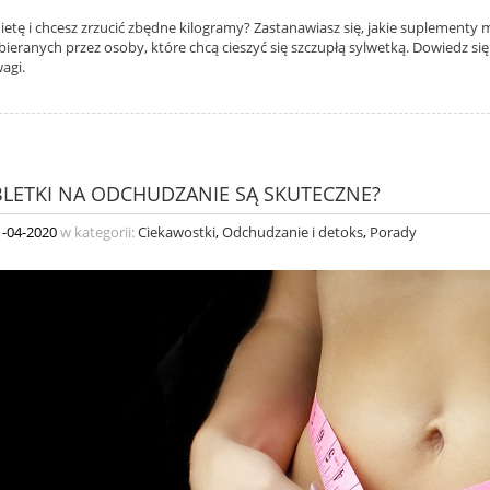
dietę i chcesz zrzucić zbędne kilogramy? Zastanawiasz się, jakie suplementy
bieranych przez osoby, które chcą cieszyć się szczupłą sylwetką. Dowiedz s
agi.
BLETKI NA ODCHUDZANIE SĄ SKUTECZNE?
1-04-2020
w kategorii:
Ciekawostki
,
Odchudzanie i detoks
,
Porady