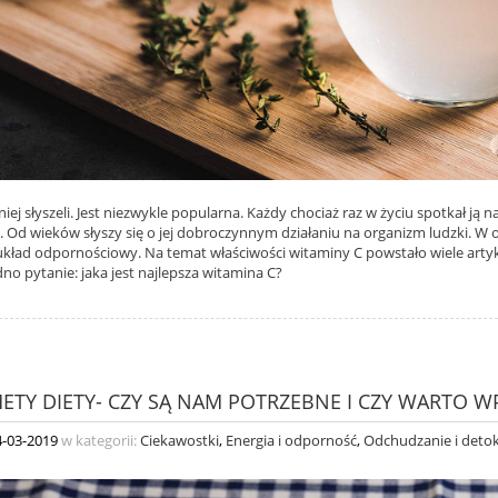
iej słyszeli. Jest niezwykle popularna. Każdy chociaż raz w życiu spotkał ją n
. Od wieków słyszy się o jej dobroczynnym działaniu na organizm ludzki. W o
ład odpornościowy. Na temat właściwości witaminy C powstało wiele artyku
dno pytanie: jaka jest najlepsza witamina C?
ETY DIETY- CZY SĄ NAM POTRZEBNE I CZY WARTO W
4-03-2019
w kategorii:
Ciekawostki
,
Energia i odporność
,
Odchudzanie i deto