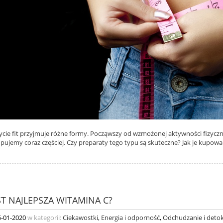
cie fit przyjmuje różne formy. Począwszy od wzmożonej aktywności fizyczne
pujemy coraz częściej. Czy preparaty tego typu są skuteczne? Jak je kupować
ST NAJLEPSZA WITAMINA C?
5-01-2020
w kategorii:
Ciekawostki
,
Energia i odporność
,
Odchudzanie i deto