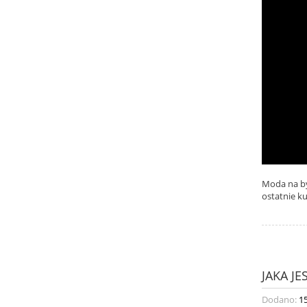
Moda na by
ostatnie ku
JAKA JE
Dodano:
1