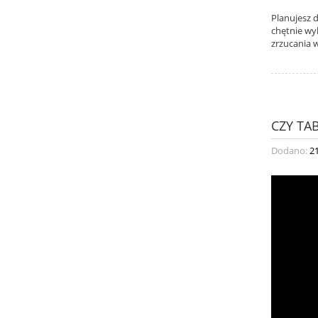
Planujesz 
chętnie wy
zrzucania w
CZY TA
Dodano:
2