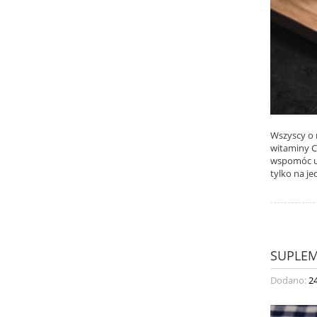
Wszyscy o n
witaminy C
wspomóc uk
tylko na je
SUPLEM
Dodano:
2