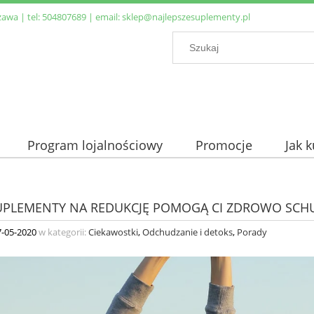
zawa | tel:
504807689
| email:
sklep@najlepszesuplementy.pl
Program lojalnościowy
Promocje
Jak 
SUPLEMENTY NA REDUKCJĘ POMOGĄ CI ZDROWO SC
7-05-2020
w kategorii:
Ciekawostki
,
Odchudzanie i detoks
,
Porady