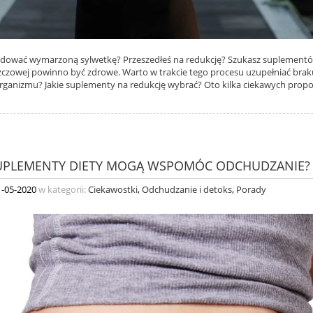
dować wymarzoną sylwetkę? Przeszedłeś na redukcję? Szukasz suplementó
szczowej powinno być zdrowe. Warto w trakcie tego procesu uzupełniać braku
rganizmu? Jakie suplementy na redukcję wybrać? Oto kilka ciekawych propoz
SUPLEMENTY DIETY MOGĄ WSPOMÓC ODCHUDZANIE? 
1-05-2020
w kategorii:
Ciekawostki
,
Odchudzanie i detoks
,
Porady