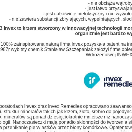
- nie obciąża wątrob
- jest łatwo przyswajal
- jest całkowicie nietoksyczny i nie wywo
- nie zawiera substancji zbrylających, wypełniających, sł
+B Invex to krzem stworzony w innowacyjnej technologii m
organizmie jest bardzo w
100% zainspirowana naturą firma Invex pozyskała patent na i
987r wybitny chemik Stanisław Szczepaniak założył firmę opier
Wdrożeniowej INWE
boratoriach Inwex oraz Invex Remedies opracowano zaawanso
iu struktur minerałów takich jak krzem, złoto, srebro do poje
ki minerałów są ponad dziesięciokrotnie mniejsze niż nanocząst
logii. Nanocząsteczki mają ponadto skłonności do tworzenia się
a przenikanie pierwiastków przez błony komórkowe. Opatentow