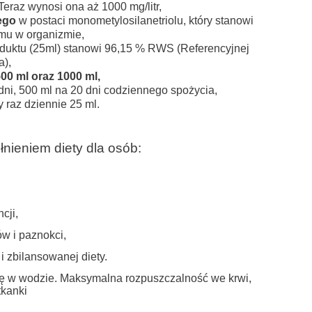
Teraz wynosi ona aż 1000 mg/litr,
ego
w postaci monometylosilanetriolu, który stanowi
mu w organizmie,
oduktu (25ml) stanowi 96,15 % RWS (Referencyjnej
a),
00 ml oraz 1000 ml,
dni, 500 ml na 20 dni codziennego spożycia,
az dziennie 25 ml.
ieniem diety dla osób:
cji,
w i paznokci,
 zbilansowanej diety.
ię w wodzie. Maksymalna rozpuszczalność we krwi,
tkanki