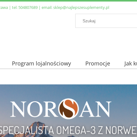
zawa | tel:
504807689
| email:
sklep@najlepszesuplementy.pl
Program lojalnościowy
Promocje
Jak 