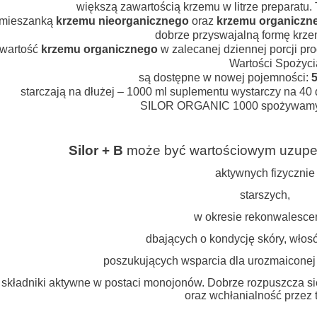
większą zawartością krzemu w litrze preparatu. 
 mieszanką
krzemu nieorganicznego
oraz
krzemu organiczn
dobrze przyswajalną formę krze
wartość
krzemu organicznego
w zalecanej dziennej porcji pr
Wartości Spożyci
są dostępne w nowej pojemności:
5
starczają na dłużej – 1000 ml suplementu wystarczy na 40 
SILOR ORGANIC 1000 spożywamy r
Silor + B
może być wartościowym uzupełn
aktywnych fizycznie
starszych,
w okresie rekonwalescen
dbających o kondycję skóry, włosó
poszukujących wsparcia dla urozmaiconej i
 składniki aktywne w postaci monojonów. Dobrze rozpuszcza s
oraz wchłanialność przez 