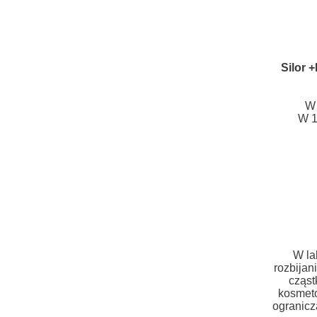
Silor 
W 
W 1
W la
rozbijan
cząst
kosmeto
ogranicz