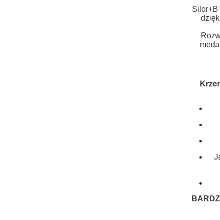
Silor+B
dzięk
Rozwi
medal
Krze
J
BARDZO