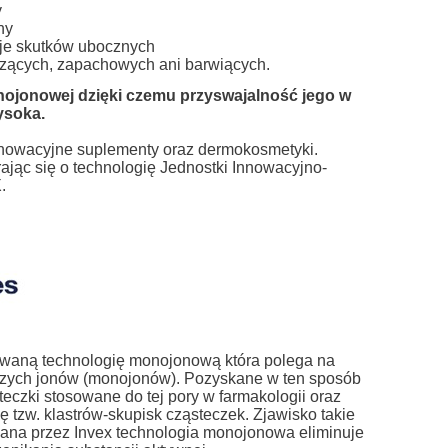
y
ny
łuje skutków ubocznych
odzących, zapachowych ani barwiących.
onojonowej dzięki czemu przyswajalność jego w
ysoka.
nnowacyjne suplementy oraz dermokosmetyki.
ając się o technologię Jednostki Innowacyjno-
X.
waną technologię monojonową która polega na
dynczych jonów (monojonów). Pozyskane w ten sposób
eczki stosowane do tej pory w farmakologii oraz
 tzw. klastrów-skupisk cząsteczek. Zjawisko takie
ana przez Invex technologia monojonowa eliminuje