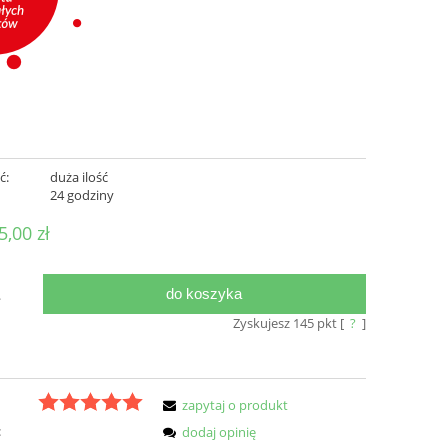
ć:
duża ilość
:
24 godziny
5,00 zł
do koszyka
.
Zyskujesz
145
pkt [
?
]
zapytaj o produkt
:
dodaj opinię