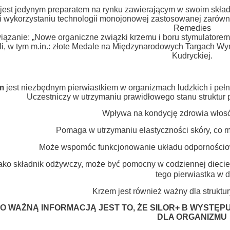
 jest jedynym preparatem na rynku zawierającym w swoim składz
i wykorzystaniu technologii monojonowej zastosowanej zarówn
Remedies
ązanie: „Nowe organiczne związki krzemu i boru stymulatorem 
i, w tym m.in.: złote Medale na Międzynarodowych Targach Wy
Kudryckiej.
m
jest niezbędnym pierwiastkiem w organizmach ludzkich i pełn
Uczestniczy w utrzymaniu prawidłowego stanu struktur 
Wpływa na kondycję zdrowia włosów
Pomaga w utrzymaniu elastyczności skóry, co m
Może wspomóc funkcjonowanie układu odpornościo
ako składnik odżywczy, może być pomocny w codziennej diecie
tego pierwiastka w d
Krzem jest również ważny dla struktury
 WAŻNĄ INFORMACJĄ JEST TO, ŻE SILOR+ B WYSTĘPU
DLA ORGANIZMU