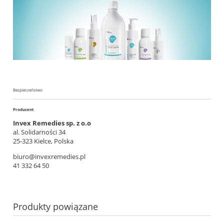
Bezpieczeństwo
Producent
Invex Remedies sp. z o.o
al. Solidarności 34
25-323 Kielce, Polska
biuro@invexremedies.pl
41 332 64 50
Produkty powiązane