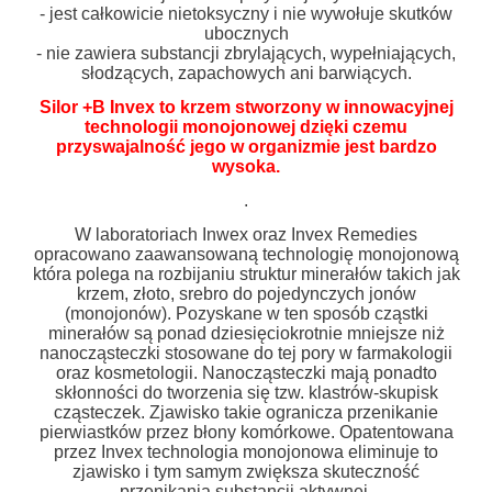
- jest całkowicie nietoksyczny i nie wywołuje skutków
ubocznych
- nie zawiera substancji zbrylających, wypełniających,
słodzących, zapachowych ani barwiących.
Silor +B Invex to krzem stworzony w innowacyjnej
technologii monojonowej dzięki czemu
przyswajalność jego w organizmie jest bardzo
wysoka.
.
W laboratoriach Inwex oraz Invex Remedies
opracowano zaawansowaną technologię monojonową
która polega na rozbijaniu struktur minerałów takich jak
krzem, złoto, srebro do pojedynczych jonów
(monojonów). Pozyskane w ten sposób cząstki
minerałów są ponad dziesięciokrotnie mniejsze niż
nanocząsteczki stosowane do tej pory w farmakologii
oraz kosmetologii. Nanocząsteczki mają ponadto
skłonności do tworzenia się tzw. klastrów-skupisk
cząsteczek. Zjawisko takie ogranicza przenikanie
pierwiastków przez błony komórkowe. Opatentowana
przez Invex technologia monojonowa eliminuje to
zjawisko i tym samym zwiększa skuteczność
przenikania substancji aktywnej.