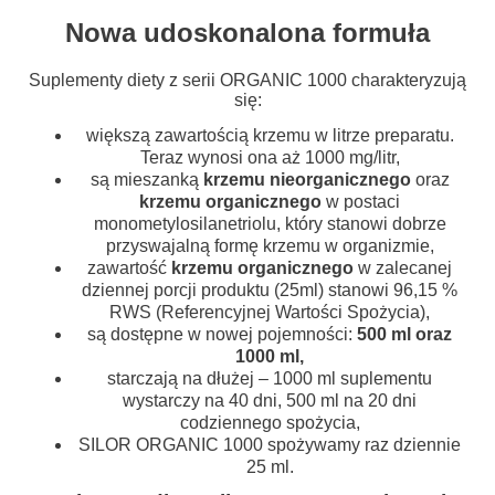
Nowa udoskonalona formuła
Suplementy diety z serii ORGANIC 1000 charakteryzują
się:
większą zawartością krzemu w litrze preparatu.
Teraz wynosi ona aż 1000 mg/litr,
są mieszanką
krzemu nieorganicznego
oraz
krzemu organicznego
w postaci
monometylosilanetriolu, który stanowi dobrze
przyswajalną formę krzemu w organizmie,
zawartość
krzemu organicznego
w zalecanej
dziennej porcji produktu (25ml) stanowi 96,15 %
RWS (Referencyjnej Wartości Spożycia),
są dostępne w nowej pojemności:
500 ml oraz
1000 ml,
starczają na dłużej – 1000 ml suplementu
wystarczy na 40 dni, 500 ml na 20 dni
codziennego spożycia,
SILOR ORGANIC 1000 spożywamy raz dziennie
25 ml.