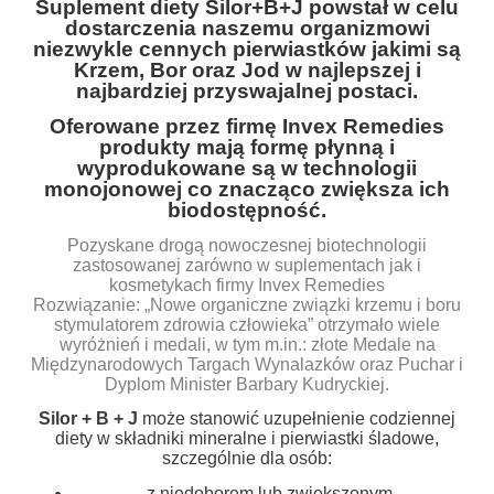
Suplement diety Silor+B+J powstał w celu
dostarczenia naszemu organizmowi
niezwykle cennych pierwiastków jakimi są
Krzem, Bor oraz Jod w najlepszej i
najbardziej przyswajalnej postaci.
Oferowane przez firmę Invex Remedies
produkty mają formę płynną i
wyprodukowane są w technologii
monojonowej co znacząco zwiększa ich
biodostępność.
Pozyskane drogą nowoczesnej biotechnologii
zastosowanej zarówno w suplementach jak i
kosmetykach firmy Invex Remedies
Rozwiązanie: „Nowe organiczne związki krzemu i boru
stymulatorem zdrowia człowieka” otrzymało wiele
wyróżnień i medali, w tym m.in.: złote Medale na
Międzynarodowych Targach Wynalazków oraz Puchar i
Dyplom Minister Barbary Kudryckiej.
Silor + B + J
może stanowić uzupełnienie codziennej
diety w składniki mineralne i pierwiastki śladowe,
szczególnie dla osób:
z niedoborem lub zwiększonym