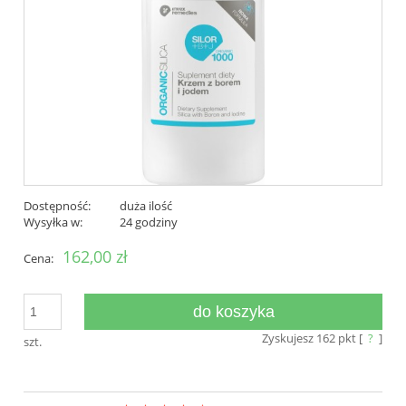
Dostępność:
duża ilość
Wysyłka w:
24 godziny
162,00 zł
Cena:
do koszyka
Zyskujesz
162
pkt [
?
]
szt.