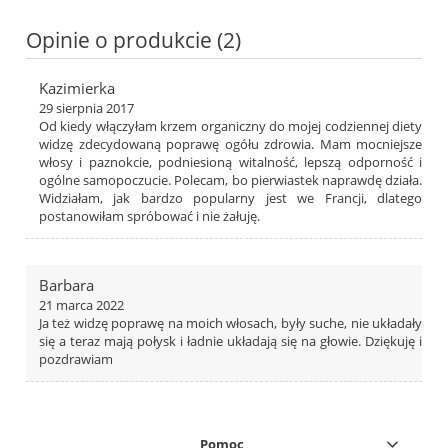
Opinie o produkcie (2)
Kazimierka
29 sierpnia 2017
Od kiedy włączyłam krzem organiczny do mojej codziennej diety
widzę zdecydowaną poprawę ogółu zdrowia. Mam mocniejsze
włosy i paznokcie, podniesioną witalność, lepszą odporność i
ogólne samopoczucie. Polecam, bo pierwiastek naprawdę działa.
Widziałam, jak bardzo popularny jest we Francji, dlatego
postanowiłam spróbować i nie żałuję.
Barbara
21 marca 2022
Ja też widzę poprawę na moich włosach, były suche, nie układały
się a teraz mają połysk i ładnie układają się na głowie. Dziękuję i
pozdrawiam
Pomoc