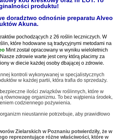
katowy kod kreskowy oraz nr LOT. To
ginalności produktu!
we doradztwo odnośnie preparatu Alveo
duktów Akuna.
raktów pochodzących z 26 roślin leczniczych. W
ślin, które hodowane są tradycyjnymi metodami na
eo
Mint został opracowany w wyniku wieloletnich
 Nasze zdrowie warte jest ceny którą płacimy za
ony w diecie każdej osoby dbającej o zdrowie.
tannej kontroli wykonywanej w specjalistycznych
uktów w każdej partii, która trafia do sprzedaży.
ezpieczne ilości związków roślinnych, które w
ą równowagę organizmu. To bez wątpienia środek,
nieniem codziennego pożywienia.
 organizm nieustannie potrzebuje, aby prawidłowo
worów Zielarskich w Poznaniu potwierdziły, że w
ego reprezentujące różne właściwości, które w