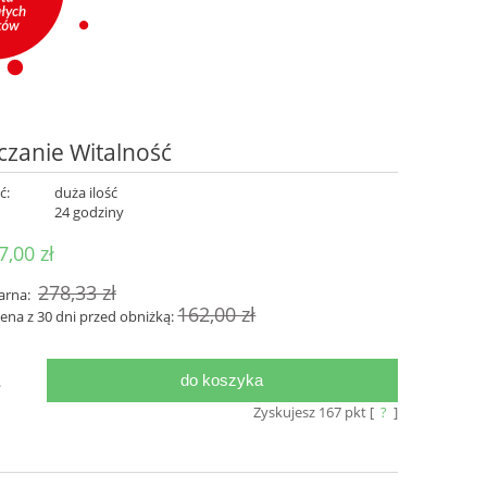
czanie Witalność
ć:
duża ilość
:
24 godziny
7,00 zł
278,33 zł
arna:
162,00 zł
cena z 30 dni przed obniżką:
do koszyka
.
Zyskujesz
167
pkt [
?
]