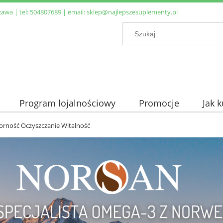
zawa | tel:
504807689
| email:
sklep@najlepszesuplementy.pl
Program lojalnościowy
Promocje
Jak 
orność Oczyszczanie Witalność