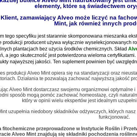
każdej butelce Alveo Mint nadrukowany jest uni
elementy, które są świadectwem ory
Klient, zamawiający Alveo może liczyć na facho
Mint, jak również innych pro
m tego specyfiku jest starannie skomponowana mieszanka ekst
e produkcji producent używa wyłącznie wyselekcjonowanych ro
alnych plantacjach bez użycia środków chemicznych. Skład
Alv
ń, a jego skuteczność jest potwierdzona wieloma certyfikatami.
ukty najwyższej jakości. Ten suplement powinien być uwzględni
es produkcji Alveo Mint opiera się na standaryzacji oraz nieus
toriach. Działania te pozwalają zachować najwyższą jakość prod
jąc Alveo Mint dostarczasz swojemu organizmowi optymalne i b
edni sposób mogą pomóc zachować homeostazę, czyli naturaln
który w opinii wielu ekspertów jest idealnym uzupeł
Mint uzupełnia niedobory składników odżywczych, których nasz
funkcjonować.
 fitochemiczne przeprowadzone w Instytucie Roślin i Przet
acie Alveo Mint znajdują się składniki pochodzenia roślinn