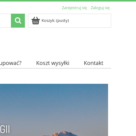
Zarejestruj się
Zaloguj się
Koszyk:
(pusty)
kupować?
Koszt wysyłki
Kontakt