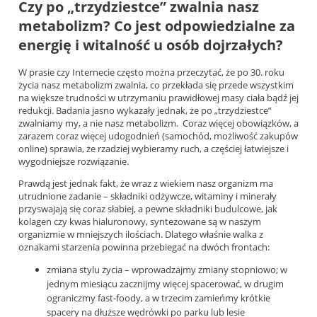
Czy po „trzydziestce” zwalnia nasz
metabolizm? Co jest odpowiedzialne za
energię i witalność u osób dojrzałych?
W prasie czy Internecie często można przeczytać, że po 30. roku
życia nasz metabolizm zwalnia, co przekłada się przede wszystkim
na większe trudności w utrzymaniu prawidłowej masy ciała bądź jej
redukcji. Badania jasno wykazały jednak, że po „trzydziestce”
zwalniamy my, a nie nasz metabolizm. Coraz więcej obowiązków, a
zarazem coraz więcej udogodnień (samochód, możliwość zakupów
online) sprawia, że rzadziej wybieramy ruch, a częściej łatwiejsze i
wygodniejsze rozwiązanie.
Prawdą jest jednak fakt, że wraz z wiekiem nasz organizm ma
utrudnione zadanie – składniki odżywcze, witaminy i minerały
przyswajają się coraz słabiej, a pewne składniki budulcowe, jak
kolagen czy kwas hialuronowy, syntezowane są w naszym
organizmie w mniejszych ilościach. Dlatego właśnie walka z
oznakami starzenia powinna przebiegać na dwóch frontach:
zmiana stylu życia – wprowadzajmy zmiany stopniowo; w
jednym miesiącu zacznijmy więcej spacerować, w drugim
ograniczmy fast-foody, a w trzecim zamieńmy krótkie
spacery na dłuższe wędrówki po parku lub lesie