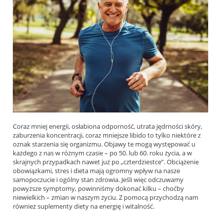
Coraz mniej energii, osłabiona odporność, utrata jędrności skóry,
zaburzenia koncentracji, coraz mniejsze libido to tylko niektóre z
oznak starzenia się organizmu. Objawy te mogą występować u
każdego z nas w różnym czasie – po 50. lub 60. roku życia, a w
skrajnych przypadkach nawet już po „czterdziestce”. Obciążenie
obowiązkami, stres i dieta mają ogromny wpływ na nasze
samopoczucie i ogólny stan zdrowia. Jeśli więc odczuwamy
powyższe symptomy, powinniśmy dokonać kilku – choćby
niewielkich – zmian w naszym życiu. Z pomocą przychodzą nam
również suplementy diety na energię i witalność.