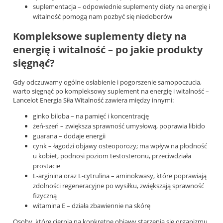
suplementacja – odpowiednie suplementy diety na energię i
witalność pomogą nam pozbyć się niedoborów
Kompleksowe suplementy diety na
energię i witalność – po jakie produkty
sięgnąć?
Gdy odczuwamy ogólne osłabienie i pogorszenie samopoczucia,
warto sięgnąć po kompleksowy suplement na energię i witalność –
Lancelot Energia Siła Witalność
zawiera między innymi:
ginko biloba – na pamięć i koncentrację
żeń-szeń – zwiększa sprawność umysłową, poprawia libido
guarana – dodaje energii
cynk – łagodzi objawy osteoporozy; ma wpływ na płodność
u kobiet, podnosi poziom testosteronu, przeciwdziała
prostacie
L-arginina oraz L-cytrulina – aminokwasy, które poprawiają
zdolności regeneracyjne po wysiłku, zwiększają sprawność
fizyczną
witamina E – działa zbawiennie na skórę
Osoby, które cierpią na konkretne objawy starzenia się organizmu,