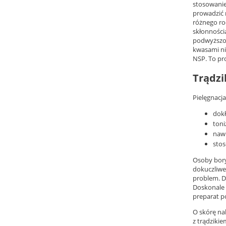
stosowanie
prowadzić 
różnego rod
skłonności
podwyższon
kwasami ni
NSP. To pr
Trądzi
Pielęgnacj
dokł
toni
nawi
sto
Osoby bory
dokuczliwe
problem. D
Doskonale 
preparat po
O skórę na
z trądziki