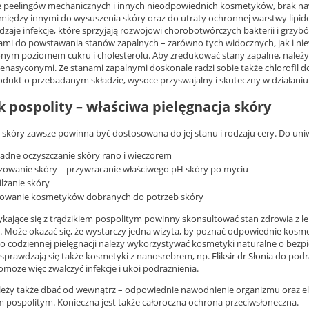
 peelingów mechanicznych i innych nieodpowiednich kosmetyków, brak naw
między innymi do wysuszenia skóry oraz do utraty ochronnej warstwy lipido
zaje infekcje, które sprzyjają rozwojowi chorobotwórczych bakterii i grzyb
ami do powstawania stanów zapalnych – zarówno tych widocznych, jak i niew
ym poziomem cukru i cholesterolu. Aby zredukować stany zapalne, należy 
enasyconymi. Ze stanami zapalnymi doskonale radzi sobie także
chlorofil d
odukt o przebadanym składzie, wysoce przyswajalny i skuteczny w działaniu
k pospolity – właściwa pielęgnacja skóry
a skóry zawsze powinna być dostosowana do jej stanu i rodzaju cery. Do uniw
adne oczyszczanie skóry rano i wieczorem
zowanie skóry – przywracanie właściwego pH skóry po myciu
lżanie skóry
sowanie kosmetyków dobranych do potrzeb skóry
kające się z trądzikiem pospolitym powinny skonsultować stan zdrowia z le
. Może okazać się, że wystarczy jedna wizyta, by poznać odpowiednie kosm
o codziennej pielęgnacji należy wykorzystywać kosmetyki naturalne o bezp
sprawdzają się także kosmetyki z nanosrebrem, np.
Eliksir dr Słonia
do podra
może więc zwalczyć infekcje i ukoi podrażnienia.
leży także dbać od wewnątrz – odpowiednie nawodnienie organizmu oraz eli
em pospolitym. Konieczna jest także całoroczna ochrona przeciwsłoneczna.