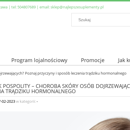
zawa | tel:
504807689
| email:
sklep@najlepszesuplementy.pl
Program lojalnościowy
Promocje
Jak 
ojrzewających? Poznaj przyczyny i sposób leczenia trądziku hormonalnego
K POSPOLITY – CHOROBA SKÓRY OSÓB DOJRZEWAJĄC
IA TRĄDZIKU HORMONALNEGO
7-02-2023
w kategorii:
-