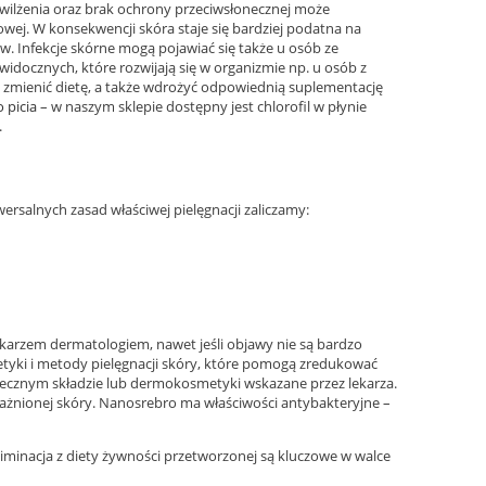
ilżenia oraz brak ochrony przeciwsłonecznej może
wej. W konsekwencji skóra staje się bardziej podatna na
ów. Infekcje skórne mogą pojawiać się także u osób ze
idocznych, które rozwijają się w organizmie np. u osób z
zmienić dietę, a także wdrożyć odpowiednią suplementację
o picia
– w naszym sklepie dostępny jest chlorofil w płynie
.
ersalnych zasad właściwej pielęgnacji zaliczamy:
karzem dermatologiem, nawet jeśli objawy nie są bardzo
etyki i metody pielęgnacji skóry, które pomogą zredukować
iecznym składzie lub dermokosmetyki wskazane przez lekarza.
żnionej skóry. Nanosrebro ma właściwości antybakteryjne –
minacja z diety żywności przetworzonej są kluczowe w walce