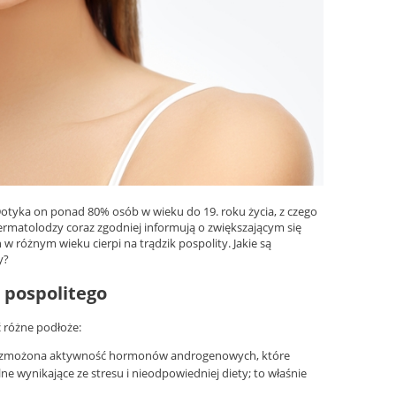
Dotyka on ponad 80% osób w wieku do 19. roku życia, z czego
dermatolodzy coraz zgodniej informują o zwiększającym się
 różnym wieku cierpi na trądzik pospolity. Jakie są
y?
 pospolitego
ć różne podłoże:
i wzmożona aktywność hormonów androgenowych, które
e wynikające ze stresu i nieodpowiedniej diety; to właśnie