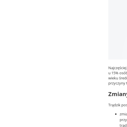
Najczęście
u 15% osób
wieku śred
przyczyny t
Zmiany
Trądzik po
zmi
przy
trąd