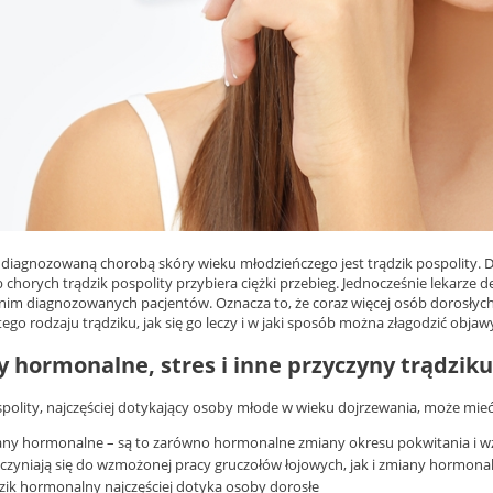
j diagnozowaną chorobą skóry wieku młodzieńczego jest trądzik pospolity. 
 chorych trądzik pospolity przybiera ciężki przebieg. Jednocześnie lekarze 
nim diagnozowanych pacjentów. Oznacza to, że coraz więcej osób dorosłych w
ego rodzaju trądziku, jak się go leczy i w jaki sposób można złagodzić objaw
 hormonalne, stres i inne przyczyny trądziku
spolity, najczęściej dotykający osoby młode w wieku dojrzewania, może mie
any hormonalne – są to zarówno hormonalne zmiany okresu pokwitania 
czyniają się do wzmożonej pracy gruczołów łojowych, jak i zmiany hormonaln
zik hormonalny najczęściej dotyka osoby dorosłe