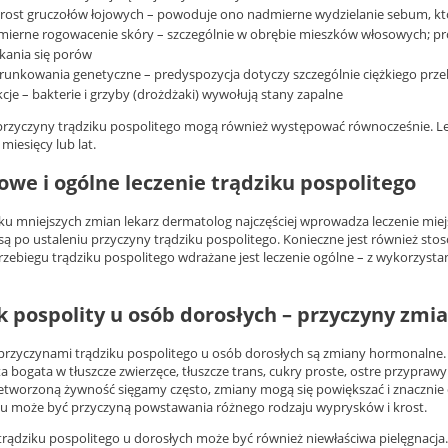
rost gruczołów łojowych – powoduje ono nadmierne wydzielanie sebum, kt
ierne rogowacenie skóry – szczególnie w obrębie mieszków włosowych; p
kania się porów
unkowania genetyczne – predyspozycja dotyczy szczególnie ciężkiego prze
kcje – bakterie i grzyby (drożdżaki) wywołują stany zapalne
rzyczyny trądziku pospolitego mogą również występować równocześnie. Lecz
 miesięcy lub lat.
owe i ogólne leczenie trądziku pospolitego
u mniejszych zmian lekarz dermatolog najczęściej wprowadza leczenie miejsc
są po ustaleniu przyczyny trądziku pospolitego. Konieczne jest również s
rzebiegu trądziku pospolitego wdrażane jest leczenie ogólne – z wykorzys
k pospolity u osób dorosłych – przyczyny zmi
rzyczynami trądziku pospolitego u osób dorosłych są zmiany hormonalne. 
eta bogata w tłuszcze zwierzęce, tłuszcze trans, cukry proste, ostre przyp
rzetworzoną żywność sięgamy często, zmiany mogą się powiększać i znacznie 
u może być przyczyną powstawania różnego rodzaju wyprysków i krost.
trądziku pospolitego u dorosłych może być również niewłaściwa pielęgnacja.