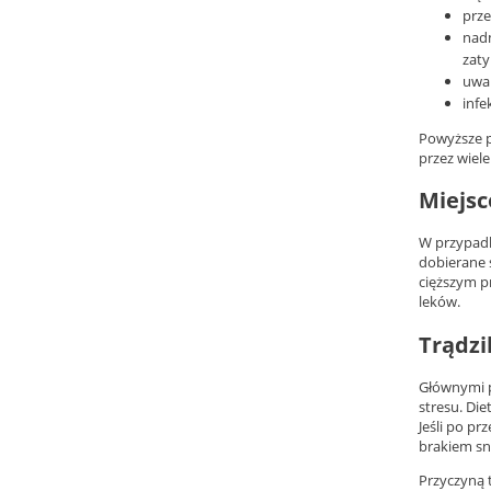
prze
nadm
zaty
uwar
infe
Powyższe p
przez wiele
Miejsc
W przypadk
dobierane 
cięższym p
leków.
Trądzi
Głównymi p
stresu. Di
Jeśli po p
brakiem sn
Przyczyną 