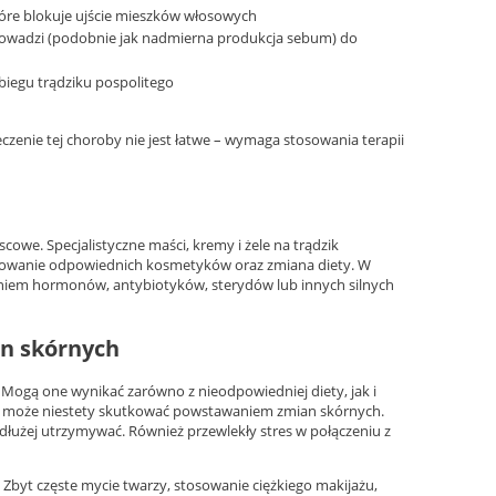
óre blokuje ujście mieszków włosowych
rowadzi (podobnie jak nadmierna produkcja sebum) do
biegu trądziku pospolitego
enie tej choroby nie jest łatwe – wymaga stosowania terapii
owe. Specjalistyczne maści, kremy i żele na trądzik
tosowanie odpowiednich kosmetyków oraz zmiana diety. W
taniem hormonów, antybiotyków, sterydów lub innych silnych
an skórnych
Mogą one wynikać zarówno z nieodpowiedniej diety, jak i
rawy może niestety skutkować powstawaniem zmian skórnych.
dłużej utrzymywać. Również przewlekły stres w połączeniu z
 Zbyt częste mycie twarzy, stosowanie ciężkiego makijażu,