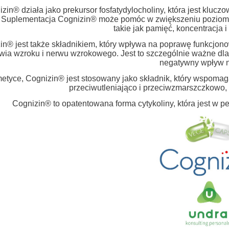
zin® działa jako prekursor fosfatydylocholiny, która jest klu
Suplementacja Cognizin® może pomóc w zwiększeniu poziomu 
takie jak pamięć, koncentracja i
in® jest także składnikiem, który wpływa na poprawę funkcjo
wia wzroku i nerwu wzrokowego. Jest to szczególnie ważne dla
negatywny wpływ n
tyce, Cognizin® jest stosowany jako składnik, który wspomaga z
przeciwutleniająco i przeciwzmarszczkowo,
Cognizin® to opatentowana forma cytykoliny, która jest w p