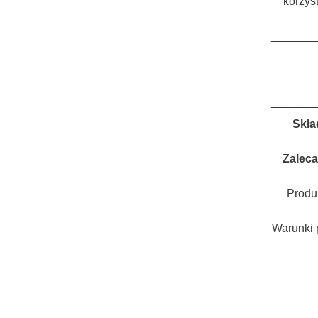
korzys
_______
_______
Skła
Zaleca
Produk
Warunki 