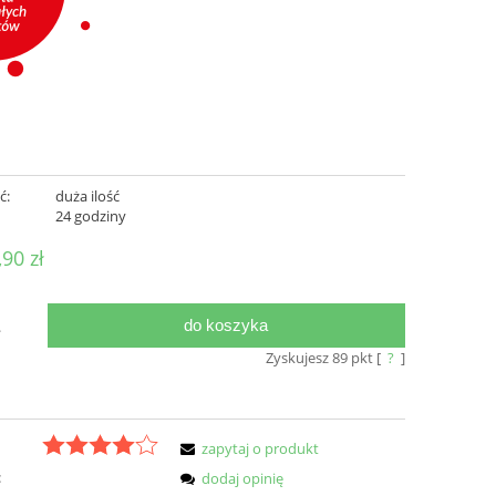
ć:
duża ilość
:
24 godziny
,90 zł
do koszyka
.
Zyskujesz
89
pkt [
?
]
zapytaj o produkt
:
dodaj opinię