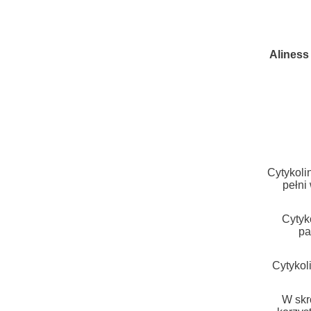
Aliness
Cytykoli
pełni
Cytyk
pa
Cytykol
W skr