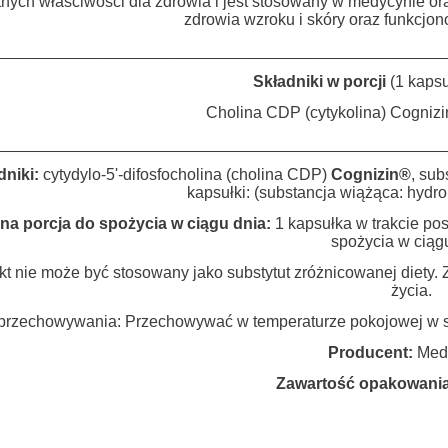
tnych właściwości dla zdrowia i jest stosowany w medycynie or
zdrowia wzroku i skóry oraz funkcj
__________________________________________________
Składniki w porcji
(1 kapsu
Cholina CDP (cytykolina) Cogniz
__________________________________________________
dniki:
cytydylo-5'-difosfocholina (cholina CDP)
Cognizin®
, sub
kapsułki: (substancja wiążąca: hydr
na porcja do spożycia w ciągu dnia:
1 kapsułka w trakcie pos
spożycia w ciągu
t nie może być stosowany jako substytut zróżnicowanej diety. 
życia.
przechowywania: Przechowywać w temperaturze pokojowej w spo
Producent:
Medi
Zawartość opakowania