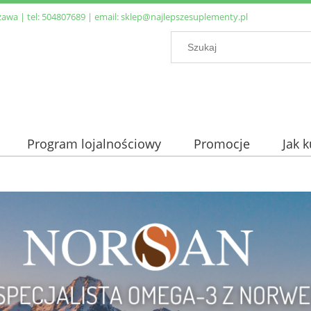
zawa | tel:
504807689
| email:
sklep@najlepszesuplementy.pl
Program lojalnościowy
Promocje
Jak 