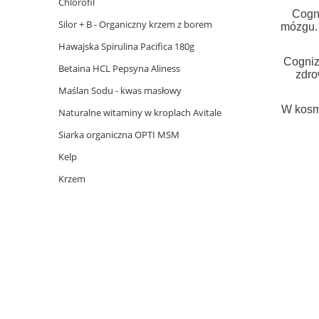
Chlorofil
Cogni
Silor + B - Organiczny krzem z borem
mózgu. 
Hawajska Spirulina Pacifica 180g
Cogniz
Betaina HCL Pepsyna Aliness
zdro
Maślan Sodu - kwas masłowy
W kosme
Naturalne witaminy w kroplach Avitale
Siarka organiczna OPTI MSM
Kelp
Krzem