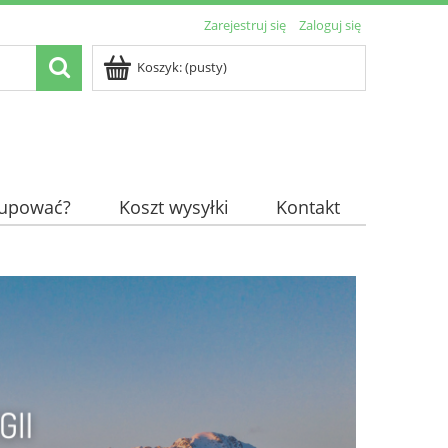
Zarejestruj się
Zaloguj się
Koszyk:
(pusty)
kupować?
Koszt wysyłki
Kontakt