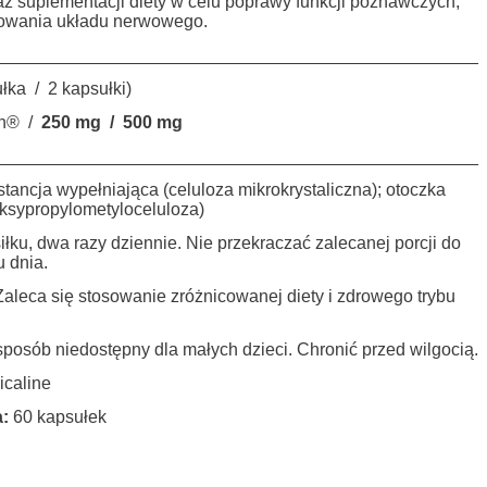
az suplementacji diety w celu poprawy funkcji poznawczych,
onowania układu nerwowego.
_________________________________________________
łka / 2 kapsułki)
in® /
250 mg / 500 mg
_________________________________________________
stancja wypełniająca (celuloza mikrokrystaliczna); otoczka
oksypropylometyloceluloza)
iłku, dwa razy dziennie. Nie przekraczać zalecanej porcji do
 dnia.
Zaleca się stosowanie zróżnicowanej diety i zdrowego trybu
sób niedostępny dla małych dzieci. Chronić przed wilgocią.
caline
:
60 kapsułek