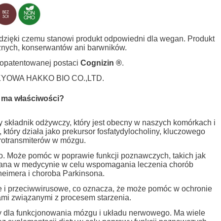
dzięki czemu stanowi produkt odpowiedni dla wegan. Produkt
znych, konserwantów ani barwników.
 opatentowanej postaci
Cognizin ®
.
of KYOWA HAKKO BIO CO.,LTD.
ie ma właściwości?
ny składnik odżywczy, który jest obecny w naszych komórkach i
 który działa jako prekursor fosfatydylocholiny, kluczowego
rotransmiterów w mózgu.
o. Może pomóc w poprawie funkcji poznawczych, takich jak
sowana w medycynie w celu wspomagania leczenia chorób
heimera i choroba Parkinsona.
ce i przeciwwirusowe, co oznacza, że może pomóc w ochronie
mi związanymi z procesem starzenia.
żny dla funkcjonowania mózgu i układu nerwowego. Ma wiele