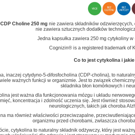
 CDP Choline 250 mg
nie zawiera składników odzwierzęcych, 
nie zawiera sztucznych dodatków technologic
Jedna kapsułka zawiera 250 mg cytykoliny w
Cognizin® is a registered trademark 
Co to jest cytykolina i jak
na, inaczej cytydyno-5-difosfocholina (CDP-cholina), to natural
 wiele ważnych funkcji w organizmie. Jest to związek chemiczny,
składnika błon komórkowych i neu
olina jest ważna dla funkcjonowania mózgu i układu nerwoweg
mięć, koncentracja i zdolność uczenia się. Jest również sto
neurologicznych, takich jak choroba Alz
ina ma również właściwości przeciwzapalne, przeciwutleniają
organizmu przed chorobami, zwłaszcza choroba
ócie, cytykolina to naturalny składnik odżywczy, który jest wa