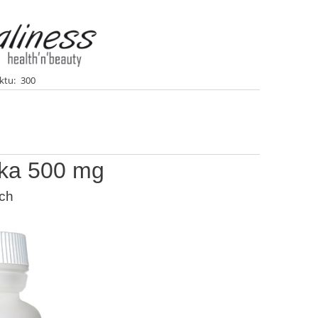
ktu:
300
łka 500 mg
ich