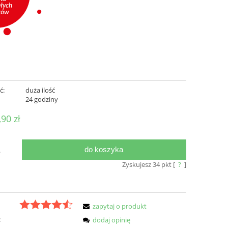
ć:
duża ilość
:
24 godziny
,90 zł
do koszyka
.
Zyskujesz
34
pkt [
?
]
zapytaj o produkt
:
dodaj opinię