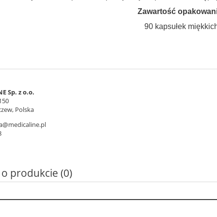
Zawartość opakowani
90 kapsułek miękkic
 Sp. z o.o.
150
czew, Polska
a@medicaline.pl
8
 o produkcie (0)