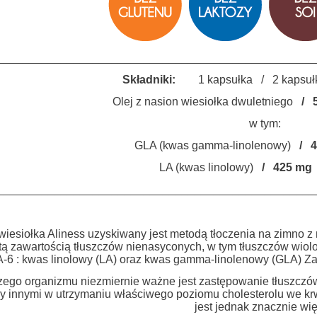
__________________________________________________
Składniki:
1 kapsułka / 2 kapsułk
Olej z nasion wiesiołka dwuletniego
/ 
w tym:
GLA (kwas gamma-linolenowy)
/ 4
LA (kwas linolowy)
/ 425 mg 
__________________________________________________
 wiesiołka Aliness uzyskiwany jest metodą tłoczenia na zimno z
ą zawartością tłuszczów nienasyconych, w tym tłuszczów wio
 : kwas linolowy (LA) oraz kwas gamma-linolenowy (GLA) Zaw
zego organizmu niezmiernie ważne jest zastępowanie tłuszcz
zy innymi w utrzymaniu właściwego poziomu cholesterolu we 
jest jednak znacznie wię