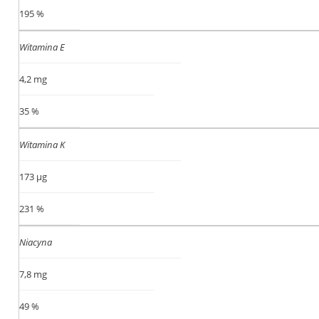
195 %
Witamina E
4,2 mg
35 %
Witamina K
173 µg
231 %
Niacyna
7,8 mg
49 %