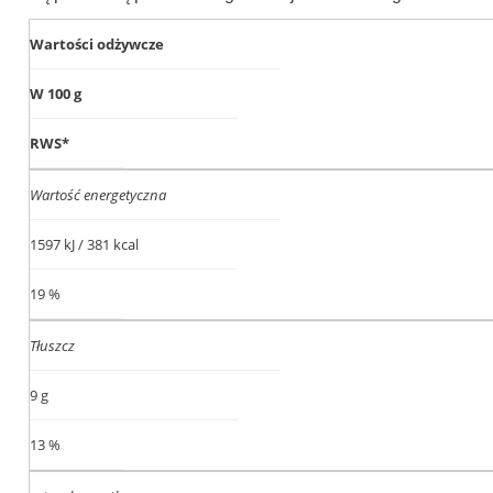
Wartości odżywcze
W 100 g
RWS*
Wartość energetyczna
1597 kJ / 381 kcal
19 %
Tłuszcz
9 g
13 %