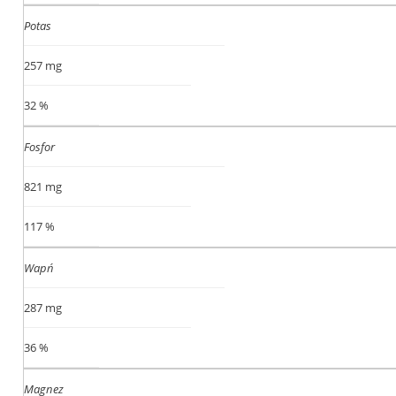
Potas
257 mg
32 %
Fosfor
821 mg
117 %
Wapń
287 mg
36 %
Magnez