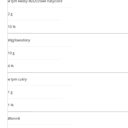
w tym kwasy tłuszczowe nasycone
2 g
10 %
Węglowodany
10 g
4 %
w tym cukry
1 g
1 %
Błonnik