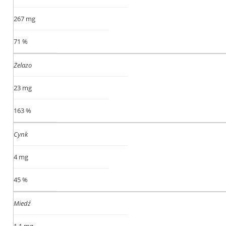
267 mg
71 %
Żelazo
23 mg
163 %
Cynk
4 mg
45 %
Miedź
1,1 mg