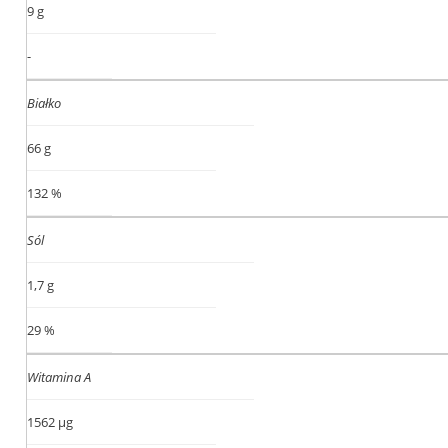
9 g
-
Białko
66 g
132 %
Sól
1,7 g
29 %
Witamina A
1562 µg