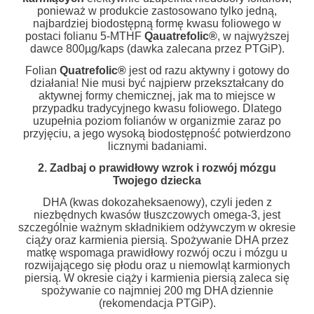
ponieważ w produkcie zastosowano tylko jedną,
najbardziej biodostępną formę kwasu foliowego w
postaci folianu 5-MTHF
Qauatrefolic
®
, w najwyższej
dawce 800µg/kaps (dawka zalecana przez PTGiP).
Folian
Quatrefolic
®
jest od razu aktywny i gotowy do
działania! Nie musi być najpierw przekształcany do
aktywnej formy chemicznej, jak ma to miejsce w
przypadku tradycyjnego kwasu foliowego. Dlatego
uzupełnia poziom folianów w organizmie zaraz po
przyjęciu, a jego wysoką biodostępność potwierdzono
licznymi badaniami.
2. Zadbaj o prawidłowy wzrok i rozwój mózgu
Twojego dziecka
DHA (kwas dokozaheksaenowy), czyli jeden z
niezbędnych kwasów tłuszczowych omega-3, jest
szczególnie ważnym składnikiem odżywczym w okresie
ciąży oraz karmienia piersią. Spożywanie DHA przez
matkę wspomaga prawidłowy rozwój oczu i mózgu u
rozwijającego się płodu oraz u niemowląt karmionych
piersią. W okresie ciąży i karmienia piersią zaleca się
spożywanie co najmniej 200 mg DHA dziennie
(rekomendacja PTGiP).