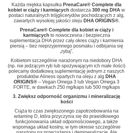
Każda miękka kapsułka
PrenaCare
®
Complete dla
kobiet w ciąży i karmiących
dostarcza
300 mg DHA
w
postaci naturalnych trójglicerydów pochodzących z alg,
zawartych wysokiej jakości oleju
DHA ORIGINS®
.
PrenaCare
®
Complete dla kobiet w ciąży i
karmiących
to nowoczesna i bezpieczna
suplementacja DHA przez cały okres ciąży i karmienia
piersią – bez nieprzyjemnego posmaku i odbijania się
„rybą”.
Kobietom szczególnie narażonym na niedobory DHA
(np. nie jedzącym ryb lub spożywającym ich małe ilości)
polecamy dodatkową suplementację jednym z naszych
produktów Aliness opartych na oleju z alg
DHA
ORIGINS®
– Vegan Omega 3 lub Vegan Omega 3
FORTE, w dawkach 250 mg/kaps lub 500 mg/kaps
3. Zwiększ odporność organizmu i mineralizację
kości
Ciąża to czas zwiększonego zapotrzebowania na
witaminę D, która przyczynia się do prawidłowego
funkcjonowania układ odpornościowego, a także
wspomaga układ kostny, w tym okresie szczególnie
narażony na przeciążenia i demineralizację. Ale