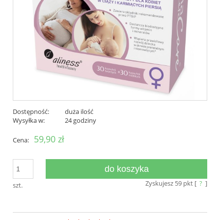
Dostępność:
duża ilość
Wysyłka w:
24 godziny
59,90 zł
Cena:
do koszyka
Zyskujesz
59
pkt [
?
]
szt.