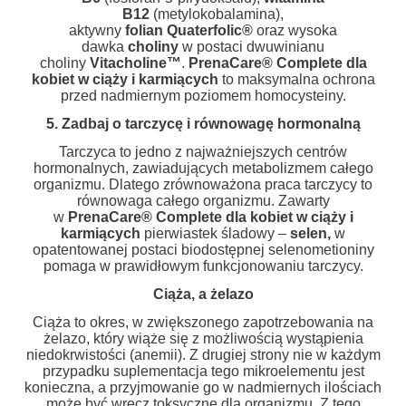
B12
(metylokobalamina),
aktywny
folian
Quaterfolic
®
oraz wysoka
dawka
choliny
w postaci dwuwinianu
choliny
Vitacholine™
.
PrenaCare
®
Complete dla
kobiet w ciąży i karmiących
to maksymalna ochrona
przed nadmiernym poziomem homocysteiny.
5.
Za
dbaj
o tarczycę i równowagę hormonalną
Tarczyca to jedno z najważniejszych centrów
hormonalnych, zawiadujących metabolizmem całego
organizmu. Dlatego zrównoważona praca tarczycy to
równowaga całego organizmu. Zawarty
w
PrenaCare
®
Complete dla kobiet w ciąży i
karmiących
pierwiastek śladowy –
selen,
w
opatentowanej postaci biodostępnej selenometioniny
pomaga w prawidłowym funkcjonowaniu tarczycy.
Ciąża, a żelazo
Ciąża to okres, w zwiększonego zapotrzebowania na
żelazo, który wiąże się z możliwością wystąpienia
niedokrwistości (anemii). Z drugiej strony nie w każdym
przypadku suplementacja tego mikroelementu jest
konieczna, a przyjmowanie go w nadmiernych ilościach
może być wręcz toksyczne dla organizmu. Z tego