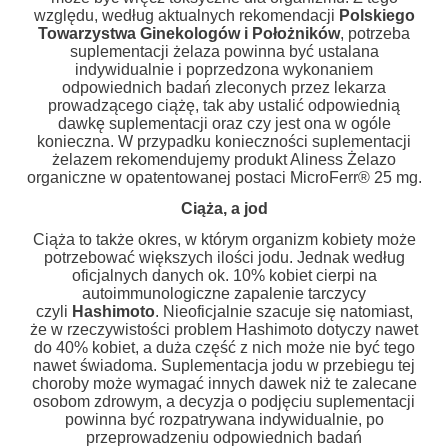
względu, według aktualnych rekomendacji
Polskiego
Towarzystwa Ginekologów i Położników
, potrzeba
suplementacji żelaza powinna być ustalana
indywidualnie i poprzedzona wykonaniem
odpowiednich badań zleconych przez lekarza
prowadzącego ciążę, tak aby ustalić odpowiednią
dawkę suplementacji oraz czy jest ona w ogóle
konieczna. W przypadku konieczności suplementacji
żelazem rekomendujemy produkt Aliness Żelazo
organiczne w opatentowanej postaci MicroFerr® 25 mg.
Ciąża, a jod
Ciąża to także okres, w którym organizm kobiety może
potrzebować większych ilości jodu. Jednak według
oficjalnych danych ok. 10% kobiet cierpi na
autoimmunologiczne zapalenie tarczycy
czyli
Hashimoto
. Nieoficjalnie szacuje się natomiast,
że w rzeczywistości problem Hashimoto dotyczy nawet
do 40% kobiet, a duża część z nich może nie być tego
nawet świadoma. Suplementacja jodu w przebiegu tej
choroby może wymagać innych dawek niż te zalecane
osobom zdrowym, a decyzja o podjęciu suplementacji
powinna być rozpatrywana indywidualnie, po
przeprowadzeniu odpowiednich badań