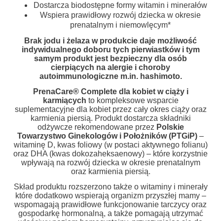
Dostarcza biodostępne formy witamin i minerałów
Wspiera prawidłowy rozwój dziecka w okresie
prenatalnym i niemowlęcym*
Brak jodu i żelaza w produkcie daje możliwość
indywidualnego doboru tych pierwiastków i tym
samym produkt jest bezpieczny dla osób
cierpiących na alergie i choroby
autoimmunologiczne m.in. hashimoto.
PrenaCare
®
Complete dla kobiet w ciąży i
karmiących
to kompleksowe wsparcie
suplementacyjne dla kobiet przez cały okres ciąży oraz
karmienia piersią. Produkt dostarcza składniki
odżywcze rekomendowane przez
Polskie
Towarzystwo Ginekologów i Położników
(PTGiP)
–
witaminę D, kwas foliowy (w postaci aktywnego folianu)
oraz DHA (kwas dokozaheksaenowy) – które korzystnie
wpływają na rozwój dziecka w okresie prenatalnym
oraz karmienia piersią.
Skład produktu rozszerzono także o witaminy i minerały
które dodatkowo wspierają organizm przyszłej mamy –
wspomagają prawidłowe funkcjonowanie tarczycy oraz
gospodarkę hormonalną, a także pomagają utrzymać