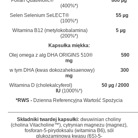
Folian Quatrefolic®
800 µg
(400%*)
Selen Selenium SeLECT®
55 µg
(100%*)
Witamina B12 (metylokobalamina)
5 µg
(200%*)
Kapsułka miękka:
Olej omega z alg DHA ORIGINS 510®
590
mg
w tym DHA (kwas dokozaheksaenowy)
300
mg
Witamina D (cholekalcyferol)
50 µg / 2000
IU
(1000%*)
*RWS -
Dzienna Referencyjna Wartość Spożycia
______________________________________________
Składniki twardej kapsułki:
dwuwinian choliny
(cholina Vitacholine™), cytrynian magnezu (magnez),
fosforan-5-pirydoksalu (witamina B6), sól
glukozaminowa kwasu (6S)-5-