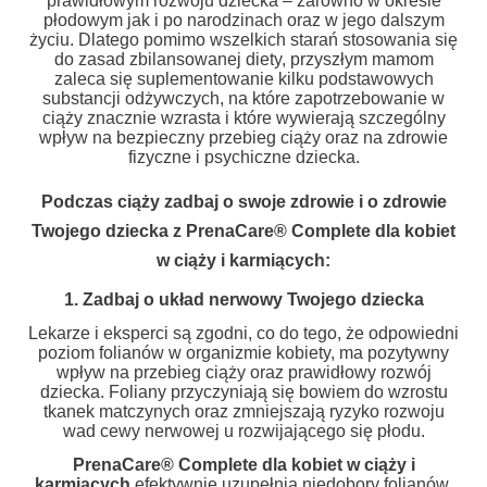
prawidłowym rozwoju dziecka – zarówno w okresie
płodowym jak i po narodzinach oraz w jego dalszym
życiu. Dlatego pomimo wszelkich starań stosowania się
do zasad zbilansowanej diety, przyszłym mamom
zaleca się suplementowanie kilku podstawowych
substancji odżywczych, na które zapotrzebowanie w
ciąży znacznie wzrasta i które wywierają szczególny
wpływ na bezpieczny przebieg ciąży oraz na zdrowie
fizyczne i psychiczne dziecka.
Podczas ciąży zadbaj o swoje zdrowie i o zdrowie
Twojego dziecka z PrenaCare® Complete dla kobiet
w ciąży i karmiących:
1. Zadbaj o układ nerwowy Twojego dziecka
Lekarze i eksperci są zgodni, co do tego, że odpowiedni
poziom folianów w organizmie kobiety, ma pozytywny
wpływ na przebieg ciąży oraz prawidłowy rozwój
dziecka. Foliany przyczyniają się bowiem do wzrostu
tkanek matczynych oraz zmniejszają ryzyko rozwoju
wad cewy nerwowej u rozwijającego się płodu.
PrenaCare
®
Complete dla kobiet w ciąży i
karmiących
efektywnie uzupełnia niedobory folianów,