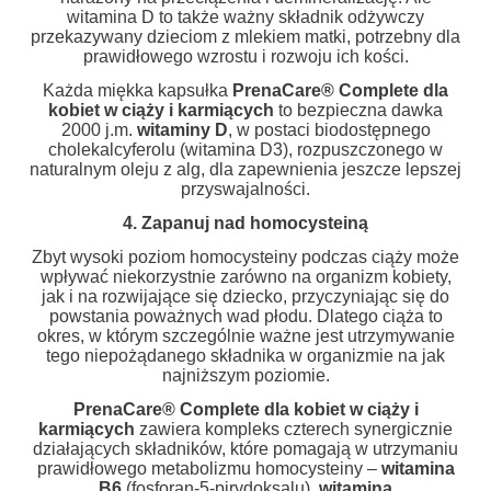
witamina D to także ważny składnik odżywczy
przekazywany dzieciom z mlekiem matki, potrzebny dla
prawidłowego wzrostu i rozwoju ich kości.
Każda miękka kapsułka
PrenaCare
®
Complete dla
kobiet w ciąży i karmiących
to bezpieczna dawka
2000 j.m.
witaminy D
, w postaci biodostępnego
cholekalcyferolu (witamina D3), rozpuszczonego w
naturalnym oleju z alg, dla zapewnienia jeszcze lepszej
przyswajalności.
4. Zapanuj nad homocysteiną
Zbyt wysoki poziom homocysteiny podczas ciąży może
wpływać niekorzystnie zarówno na organizm kobiety,
jak i na rozwijające się dziecko, przyczyniając się do
powstania poważnych wad płodu. Dlatego ciąża to
okres, w którym szczególnie ważne jest utrzymywanie
tego niepożądanego składnika w organizmie na jak
najniższym poziomie.
PrenaCare
®
Complete dla kobiet w ciąży i
karmiących
zawiera kompleks czterech synergicznie
działających składników, które pomagają w utrzymaniu
prawidłowego metabolizmu homocysteiny –
witamina
B6
(fosforan-5-pirydoksalu),
witamina