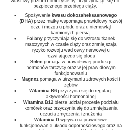
właściwy poziom homocysteiny, przyczyniając się do
bezpiecznego przebiegu ciąży.
Spożywanie
kwasu dokozaheksaenowego
(DHA)
przez matkę wspomaga prawidłowy rozwój
oczu i mózgu u płodu oraz u niemowląt
karmionych piersią.
Foliany
przyczyniają się do wzrostu tkanek
matczynych w czasie ciąży oraz zmniejszają
ryzyko rozwoju wad cewy nerwowej u
rozwijającego się płodu
Selen
pomaga w prawidłowej produkcji
hormonów tarczycy oraz w jej prawidłowym
funkcjonowaniu
Magnez
pomaga w utrzymaniu zdrowych kości i
zębów
Witamina B6
przyczynia się do regulacji
aktywności hormonalnej
Witamina B12
bierze udział procesie podziału
komórek oraz przyczynia się do zmniejszenia
uczucia zmęczenia i znużenia
Witamina D
wpływa na prawidłowe
funkcjonowanie układu odpornościowego oraz na