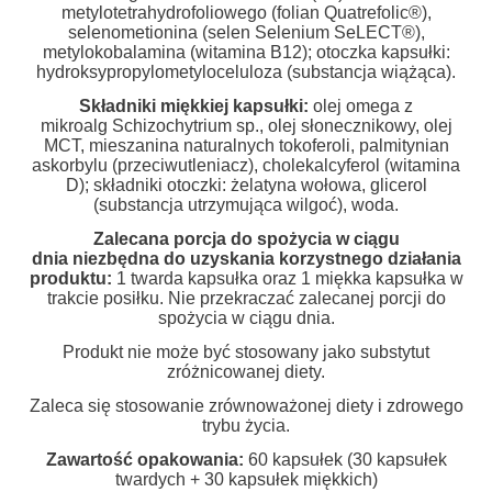
metylotetrahydrofoliowego (folian Quatrefolic®),
selenometionina (selen Selenium SeLECT®),
metylokobalamina (witamina B12); otoczka kapsułki:
hydroksypropylometyloceluloza (substancja wiążąca).
Składniki miękkiej kapsułki:
olej omega z
mikroalg Schizochytrium sp., olej słonecznikowy, olej
MCT, mieszanina naturalnych tokoferoli, palmitynian
askorbylu (przeciwutleniacz), cholekalcyferol (witamina
D); składniki otoczki: żelatyna wołowa, glicerol
(substancja utrzymująca wilgoć), woda.
Zalecana porcja do spożycia w ciągu
dnia
niezbędna do uzyskania korzystnego działania
produktu
:
1 twarda kapsułka oraz 1 miękka kapsułka w
trakcie posiłku. Nie przekraczać zalecanej porcji do
spożycia w ciągu dnia.
Produkt nie może być stosowany jako substytut
zróżnicowanej diety.
Zaleca się stosowanie zrównoważonej diety i zdrowego
trybu życia.
Zawartość opakowania:
60 kapsułek (30 kapsułek
twardych + 30 kapsułek miękkich)