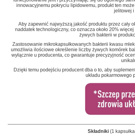
innowacyjnemu pokryciu lipidowemu, produkt ten może
jelitowej 
Aby zapewnić najwyższą jakość produktu przez cały ok
naddatek technologiczny, co oznacza około 20% więcej b
żywych bakterii w produkc
Zastosowanie mikrokapsułkowanych bakterii kwasu mleko
umożliwia ilościowe określenie liczby żywych komórek bak
wyłącznie u producenta, co gwarantuje precyzyjność oc
unikal
Dzięki temu podejściu producent dba o to, aby supleme
układu pokarmowego prz
______________________________________________
Składniki
(1 kapsułka