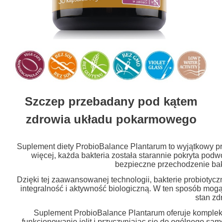
Szczep przebadany pod kątem
zdrowia układu pokarmowego
Suplement diety ProbioBalance Plantarum to wyjątkowy p
więcej, każda bakteria została starannie pokryta podw
bezpieczne przechodzenie bak
Dzięki tej zaawansowanej technologii, bakterie probiotyc
integralność i aktywność biologiczną. W ten sposób mogą
stan zd
Suplement ProbioBalance Plantarum oferuje komple
funkcjonowanie jelit i przyczyniając się do ogólnego sam