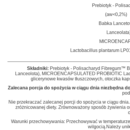
Prebiotyk - Poli
(aw<0,2%)
Babka Lancetow
Lanceolat
MICROENCAP
Lactobacillus plantarum L
______________________________________________
Składniki:
Prebiotyk - Polisacharyd Fibregum™ B
Lanceolota), MICROENCAPSULATED PROBIOTIC Lactobac
glicerynowe kwasów tłuszczowych, otoczka kaps
Zalecana porcja do spożycia w ciągu dnia niezbędna do
pod
Nie przekraczać zalecanej porcji do spożycia w ciągu dnia
zróżnicowanej diety. Zrównoważony sposób żywienia o
Warunki przechowywania: Przechowywać w temperaturze p
wilgocią.Należy uni