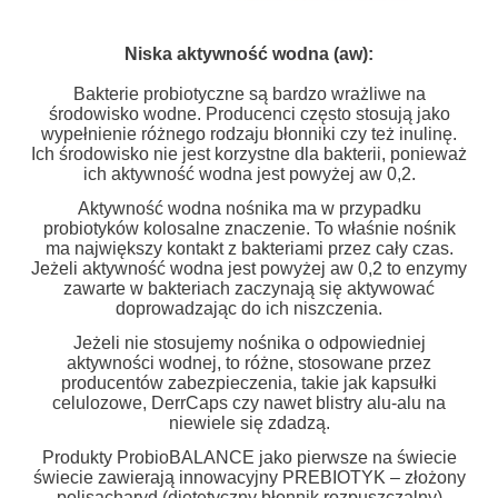
Niska aktywność wodna (aw):
Bakterie probiotyczne są bardzo wrażliwe na
środowisko wodne. Producenci często stosują jako
wypełnienie różnego rodzaju błonniki czy też inulinę.
Ich środowisko nie jest korzystne dla bakterii, ponieważ
ich aktywność wodna jest powyżej aw 0,2.
Aktywność wodna nośnika ma w przypadku
probiotyków kolosalne znaczenie. To właśnie nośnik
ma największy kontakt z bakteriami przez cały czas.
Jeżeli aktywność wodna jest powyżej aw 0,2 to enzymy
zawarte w bakteriach zaczynają się aktywować
doprowadzając do ich niszczenia.
Jeżeli nie stosujemy nośnika o odpowiedniej
aktywności wodnej, to różne, stosowane przez
producentów zabezpieczenia, takie jak kapsułki
celulozowe, DerrCaps czy nawet blistry alu-alu na
niewiele się zdadzą.
Produkty ProbioBALANCE jako pierwsze na świecie
świecie zawierają innowacyjny PREBIOTYK – złożony
polisacharyd (dietetyczny błonnik rozpuszczalny)