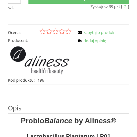
Zyskujesz
39
pkt [
?
]
szt.
Ocena:
zapytaj o produkt
Producent:
dodaj opinię
Kod produktu:
196
Opis
Probio
Balance
by Aliness®
Lactobacillus Plantarum LP01