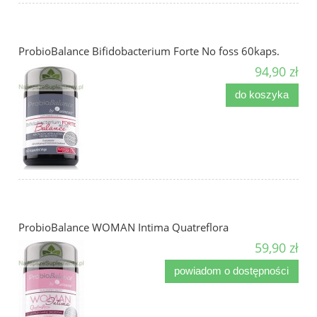
ProbioBalance Bifidobacterium Forte No foss 60kaps.
94,90 zł
do koszyka
ProbioBalance WOMAN Intima Quatreflora
59,90 zł
powiadom o dostępności