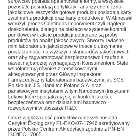
surowców posiada opatentowane formy, a wszystkie
pozostałe posiadają certyfikaty i analizy chemiczno-
jakościowe. Wszystkie gotowe produktu posiadają karty
zwolnień z produkcji oraz karty produktowe. W Aliness®
wdrożyli proces Continuos Imporvment czyli ciągłego
doskonalenia, dlatego na bieżąco w systemie kontroli
punktowej w trakcie produkcji pobierane są próby
produktów do analiz jakościowych. Stworzyli własne
mini laboratorium jakościowe w trosce o utrzymanie
powtarzalności najwyższych standardów jakościowych
oraz aby zagwarantować bezpieczeństwo i zaufanie
nawet najbardziej wymagającym Konsumentom. Stale
współpracują również z certyfikowanymi i
akredytowanymi przez Główny Inspektorat
Farmaceutyczny laboratoriami badawczymi jak SGS
Polska lub J.S. Hamilton Poland S.A. oraz
państwowymi instytutami w tym Narodowym Instytutem
Leków, które specjalizują się w kontroli jakości,
bezpieczeństwa oraz działaniami badawczo
rozwojowymi w obszarze R&D.
Coraz większa ilość produktów Aliness® posiada
Certykat Ekologiczny PL-EKO-07-17946 akredytowany
przez Polskie Centrum Akredytacji zgodnie z PN-EN
ISO/IEC 17065.