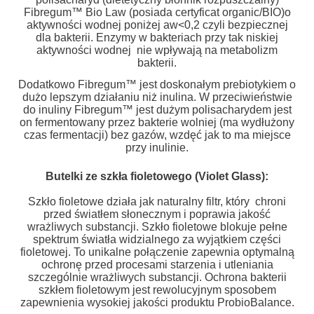
Fibregum™ Bio Law (posiada certyficat organic/BIO)o
aktywności wodnej poniżej aw<0,2 czyli bezpiecznej
dla bakterii. Enzymy w bakteriach przy tak niskiej
aktywności wodnej nie wpływają na metabolizm
bakterii.
Dodatkowo Fibregum™ jest doskonałym prebiotykiem o
dużo lepszym działaniu niż inulina. W przeciwieństwie
do inuliny Fibregum™ jest dużym polisacharydem jest
on fermentowany przez bakterie wolniej (ma wydłużony
czas fermentacji) bez gazów, wzdęć jak to ma miejsce
przy inulinie.
Butelki ze szkła fioletowego (Violet Glass):
Szkło fioletowe działa jak naturalny filtr, który chroni
przed światłem słonecznym i poprawia jakość
wrażliwych substancji. Szkło fioletowe blokuje pełne
spektrum światła widzialnego za wyjątkiem części
fioletowej. To unikalne połączenie zapewnia optymalną
ochronę przed procesami starzenia i utleniania
szczególnie wrażliwych substancji. Ochrona bakterii
szkłem fioletowym jest rewolucyjnym sposobem
zapewnienia wysokiej jakości produktu ProbioBalance.