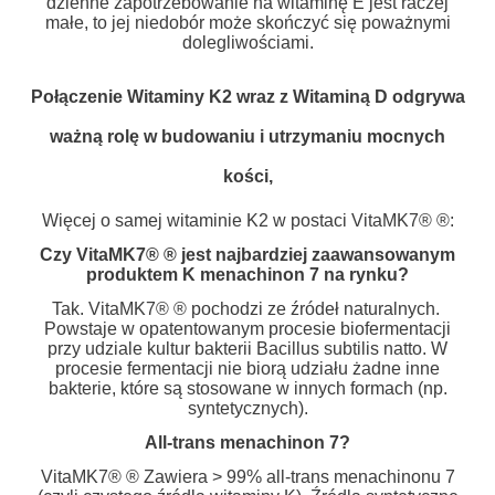
dzienne zapotrzebowanie na witaminę E jest raczej
małe, to jej niedobór może skończyć się poważnymi
dolegliwościami.
Połączenie Witaminy K2 wraz z Witaminą D odgrywa
ważną rolę w budowaniu i utrzymaniu mocnych
kości,
Więcej o samej witaminie K2 w postaci VitaMK7® ®:
Czy VitaMK7® ® jest najbardziej zaawansowanym
produktem K menachinon 7 na rynku?
Tak. VitaMK7® ® pochodzi ze źródeł naturalnych.
Powstaje w opatentowanym procesie biofermentacji
przy udziale kultur bakterii Bacillus subtilis natto. W
procesie fermentacji nie biorą udziału żadne inne
bakterie, które są stosowane w innych formach (np.
syntetycznych).
All-trans menachinon 7?
VitaMK7® ® Zawiera > 99% all-trans menachinonu 7