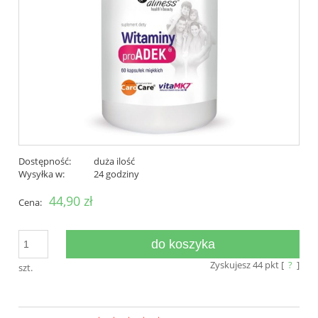
Dostępność:
duża ilość
Wysyłka w:
24 godziny
44,90 zł
Cena:
do koszyka
Zyskujesz
44
pkt [
?
]
szt.