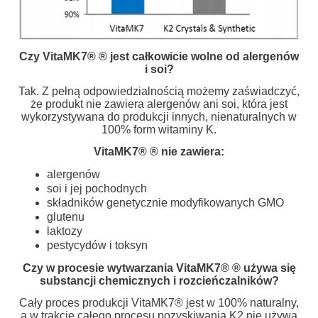
Czy VitaMK7® ® jest całkowicie wolne od alergenów
i soi?
Tak. Z pełną odpowiedzialnością możemy zaświadczyć,
że produkt nie zawiera alergenów ani soi, która jest
wykorzystywana do produkcji innych, nienaturalnych w
100% form witaminy K.
VitaMK7® ® nie zawiera:
alergenów
soi i jej pochodnych
składników genetycznie modyfikowanych GMO
glutenu
laktozy
pestycydów i toksyn
Czy w procesie wytwarzania VitaMK7® ® używa się
substancji chemicznych i rozcieńczalników?
Cały proces produkcji VitaMK7® jest w 100% naturalny,
a w trakcie całego procesu pozyskiwania K2 nie używa