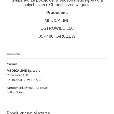
temperaturze pokojowej w sposób niedostępny dla
małych dzieci. Chronić przed wilgocią.
Producent:
MEDICALINE
OSTRÓWIEC 150
05 - 480 KARCZEW
Bezpieczeństwo
Producent
MEDICALINE Sp. z o.o.
Ostrówiec 150
05-480 Karczew, Polska
zamowienia@medicaline.pl
608 209 998
Produkty powiązane