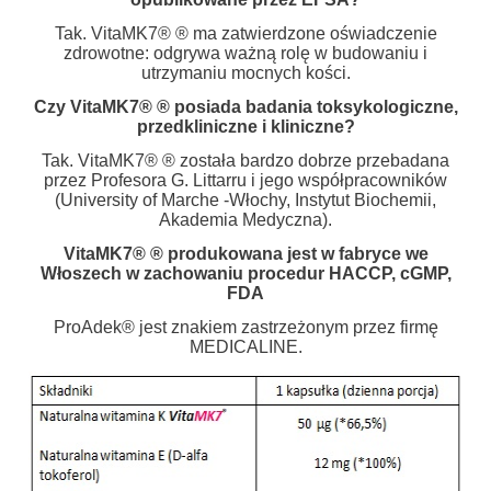
Tak. VitaMK7® ® ma zatwierdzone oświadczenie
zdrowotne: odgrywa ważną rolę w budowaniu i
utrzymaniu mocnych kości.
Czy VitaMK7® ® posiada badania toksykologiczne,
przedkliniczne i kliniczne?
Tak. VitaMK7® ® została bardzo dobrze przebadana
przez Profesora G. Littarru i jego współpracowników
(University of Marche -Włochy, Instytut Biochemii,
Akademia Medyczna).
VitaMK7® ® produkowana jest w fabryce we
Włoszech w zachowaniu procedur HACCP, cGMP,
FDA
ProAdek® jest znakiem zastrzeżonym przez firmę
MEDICALINE.