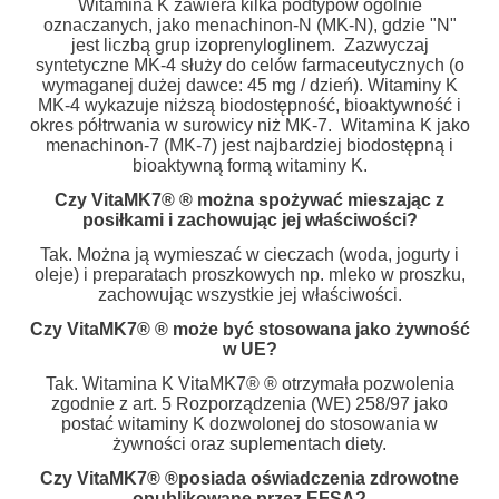
Witamina K zawiera kilka podtypów ogólnie
oznaczanych, jako menachinon-N (MK-N), gdzie "N"
jest liczbą grup izoprenyloglinem. Zazwyczaj
syntetyczne MK-4 służy do celów farmaceutycznych (o
wymaganej dużej dawce: 45 mg / dzień). Witaminy K
MK-4 wykazuje niższą biodostępność, bioaktywność i
okres półtrwania w surowicy niż MK-7. Witamina K jako
menachinon-7 (MK-7) jest najbardziej biodostępną i
bioaktywną formą witaminy K.
Czy VitaMK7® ® można spożywać mieszając z
posiłkami i zachowując jej właściwości?
Tak. Można ją wymieszać w cieczach (woda, jogurty i
oleje) i preparatach proszkowych np. mleko w proszku,
zachowując wszystkie jej właściwości.
Czy VitaMK7® ® może być stosowana jako żywność
w UE?
Tak. Witamina K VitaMK7® ® otrzymała pozwolenia
zgodnie z art. 5 Rozporządzenia (WE) 258/97 jako
postać witaminy K dozwolonej do stosowania w
żywności oraz suplementach diety.
Czy VitaMK7® ®posiada oświadczenia zdrowotne
opublikowane przez EFSA?