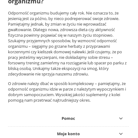
organizmu?
Odporność organizmu budujemy cały rok. Nie oznacza to, że
jesienią jest za późno, by nieco podreperować swoje zdrowie.
Pamiętajmy jednak, by zmian w życiu nie wprowadzać
gwałtowanie. Dlatego nowa, zdrowsza dieta czy aktywność
fizyczna powinny pojawiać się w naszym życiu stopniowo.
Szukajmy przyjemnych sposobów, by wzmocnić odporność
organizmu – sięgajmy po grzane herbaty z przyprawami
korzennymi czy kieliszek domowej nalewki. Jeśli czujemy, że po
pracy jesteśmy wyczerpani, nie dokładajmy sobie stresu –
forsowny trening zamieńmy na rozciąganie lub spacer po parku z
bliską osobą. Unikajmy także ekspozycji na smog, który
zdecydowanie nie sprzyja naszemu zdrowiu.
O zdrowie należy dbać w sposób kompleksowy – pamiętajmy, że
odporność organizmu idzie w parze z należytym wypoczynkiem i
dobrym samopoczuciem. Wysokiej jakości suplementy z kolei
pomogą nam przetrwać najtrudniejszy okres.
Pomoc
Moje konto