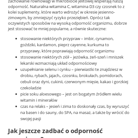
zachowanie równowagi w mikrobiocie jelitowej wspierają naszą
odporność.
Naturalna witamina C
, witamina D3 czy czosnek to z
kolei suplementy, które warto wdrożyć w okresie jesienno-
zimowym, by zmniejszyć ryzyko przeziębień. Oprócz tak
oczywistych sposobów na wysoką odporność organizmu, dobrze
jest stosować te mniej popularne, a równie skuteczne:
stosowanie niektórych przypraw – imbir, cynamon,
goździki, kardamon, pieprz cayenne, kurkuma to
przyprawy, które poprawiają odporność organizmu
stosowanie niektórych ziół – jeżówka, żeń-szeń i mniszek
lekarski wzmacniają układ odpornościowy
uzupełnianie selenu i cynku – pierwiastki te znajdziesz w
drobiu, rybach, jajach,, czosnku, brokułach, pomidorach,
cebuli oraz dyni, cukinii, czerwonym mięsie, kakao i gorzkiej
czekoladzie
picie soku aloesowego – jest on bogatym źródłem wielu
witamin i minerałów
czas na relaks – jesień i zima to doskonały czas, by wyruszyć
na basen i do sauny, do SPA, na masaż, a także by wrócić do
swojej pasji
Jak jeszcze zadbać o odporność