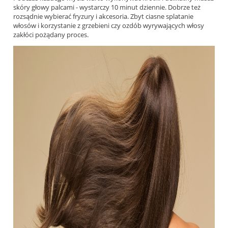
skóry głowy palcami - wystarczy 10 minut dziennie. Dobrze też
rozsądnie wybierać fryzury i akcesoria. Zbyt ciasne splatanie
włosów i korzystanie z grzebieni czy ozdób wyrywających włosy
zakłóci pożądany proces.