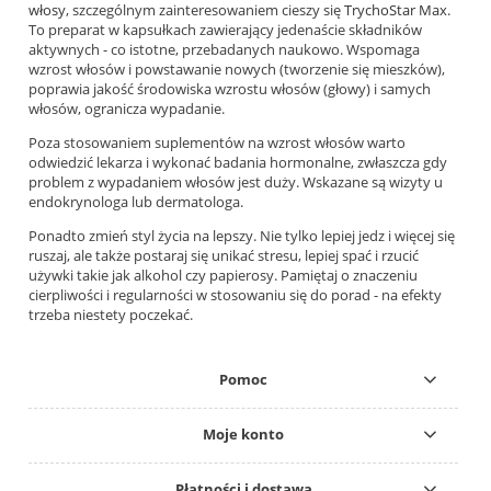
włosy
, szczególnym zainteresowaniem cieszy się
TrychoStar Max
.
To preparat w kapsułkach zawierający jedenaście składników
aktywnych - co istotne, przebadanych naukowo. Wspomaga
wzrost włosów i powstawanie nowych (tworzenie się mieszków),
poprawia jakość środowiska wzrostu włosów (głowy) i samych
włosów, ogranicza wypadanie.
Poza stosowaniem suplementów na wzrost włosów warto
odwiedzić lekarza i wykonać badania hormonalne, zwłaszcza gdy
problem z wypadaniem włosów jest duży. Wskazane są wizyty u
endokrynologa lub dermatologa.
Ponadto zmień styl życia na lepszy. Nie tylko lepiej jedz i więcej się
ruszaj, ale także postaraj się unikać stresu, lepiej spać i rzucić
używki takie jak alkohol czy papierosy. Pamiętaj o znaczeniu
cierpliwości i regularności w stosowaniu się do porad - na efekty
trzeba niestety poczekać.
Pomoc
Moje konto
Płatności i dostawa