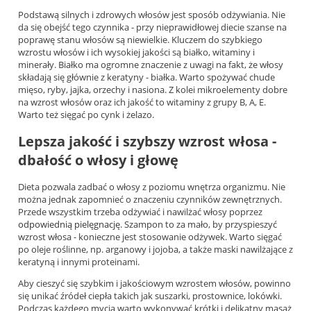
Podstawą silnych i zdrowych włosów jest sposób odżywiania. Nie
da się obejść tego czynnika - przy nieprawidłowej diecie szanse na
poprawę stanu włosów są niewielkie. Kluczem do szybkiego
wzrostu włosów i ich wysokiej jakości są białko, witaminy i
minerały. Białko ma ogromne znaczenie z uwagi na fakt, że włosy
składają się głównie z keratyny - białka. Warto spożywać chude
mięso, ryby, jajka, orzechy i nasiona. Z kolei mikroelementy dobre
na wzrost włosów oraz ich jakość to witaminy z grupy B, A, E.
Warto też sięgać po cynk i żelazo.
Lepsza jakość i szybszy wzrost włosa -
dbałość o włosy i głowę
Dieta pozwala zadbać o włosy z poziomu wnętrza organizmu. Nie
można jednak zapomnieć o znaczeniu czynników zewnętrznych.
Przede wszystkim trzeba odżywiać i nawilżać włosy poprzez
odpowiednią pielęgnację
. Szampon to za mało, by przyspieszyć
wzrost włosa - konieczne jest stosowanie odżywek. Warto sięgać
po oleje roślinne, np. arganowy i jojoba, a także maski nawilżające z
keratyną i innymi proteinami.
Aby cieszyć się szybkim i jakościowym wzrostem włosów, powinno
się unikać źródeł ciepła takich jak suszarki, prostownice, lokówki.
Podczas każdego mycia warto wykonywać krótki i delikatny masaż