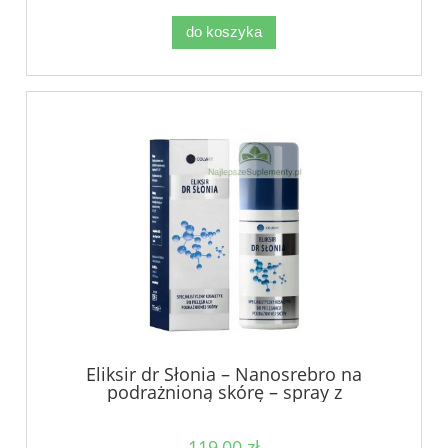
do koszyka
Eliksir dr Słonia – Nanosrebro na
podrażnioną skórę – spray z
nanosrebrem Colway
119,00 zł