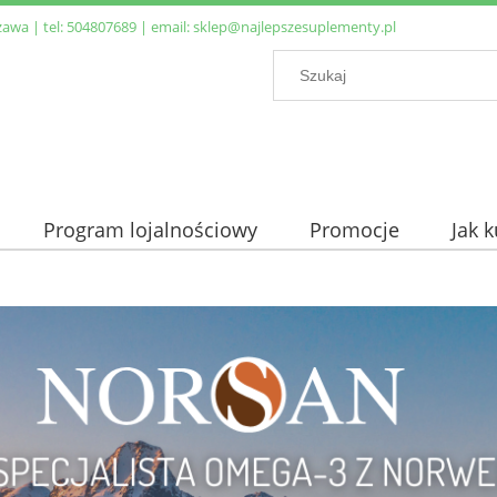
zawa | tel:
504807689
| email:
sklep@najlepszesuplementy.pl
Program lojalnościowy
Promocje
Jak 