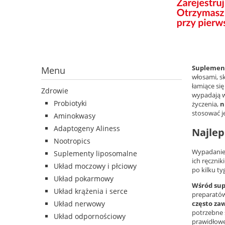
Suplement
Menu
włosami, s
łamiące si
Zdrowie
wypadają w 
Probiotyki
życzenia,
n
stosować je
Aminokwasy
Adaptogeny Aliness
Najlep
Nootropics
Wypadanie 
Suplementy liposomalne
ich ręcznik
Układ moczowy i płciowy
po kilku t
Układ pokarmowy
Wśród sup
Układ krążenia i serce
preparatów
Układ nerwowy
często za
potrzebne s
Układ odpornościowy
prawidłowe