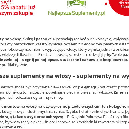
y na włosy, skórę i paznokcie
pozwalają zadbać o ich kondycję, wpływając
kórą czy paznokciami często wynikają bowiem z niedoborów pewnych witamin
ę paznokcie czy nadmiernie wypadające włosy, który wynika jednak z osłabien
większych ilościach niż dothychczas, są szorstkie, rozdwajają się, Twoje pazn
ie zwlekaj – sięgnij po najlepsze, skuteczne i całkowicie bezpieczne 
 profilaktycznie.
sze suplementy na włosy – suplementy na wy
włosów może być przyczyną niewłaściwej ich pielęgnacji. Zbyt często prosto
iem po myciu to najczęściej popełniane błędy w pielęgnacji włosów.
Zmień s
ygodniach odczujesz ogromną różnicę.
lementów na włosy należy wyróżnić przede wszystkim te z kolagene
 kolagenowych dostępnych na rynku. Szybko i skutecznie się wchłania, a j
wierają także skrzyp oraz pokrzywę
–
BeOrganic Pokrzywa Bio, Skrzyp Bio
ą, by włosy rosły piękne, lśniące i zdrowe. Mikroskładniki zawarte w skrzypi
 krążenie krwi.