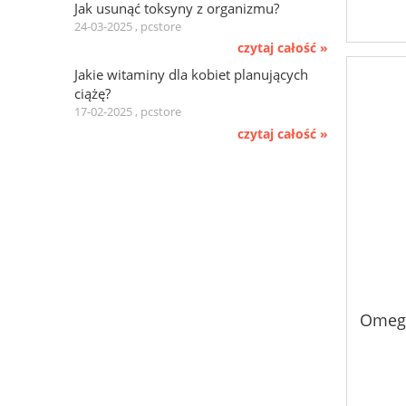
Jak usunąć toksyny z organizmu?
24-03-2025 , pcstore
czytaj całość »
Jakie witaminy dla kobiet planujących
ciążę?
17-02-2025 , pcstore
czytaj całość »
Omega