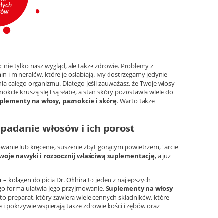
 nie tylko nasz wygląd, ale także zdrowie. Problemy z
 i minerałów, które je osłabiają. My dostrzegamy jedynie
ia całego organizmu. Dlatego jeśli zauważasz, że Twoje włosy
okcie kruszą się i są słabe, a stan skóry pozostawia wiele do
suplementy na włosy, paznokcie i skórę
. Warto także
padanie włosów i ich porost
wanie lub kręcenie, suszenie zbyt gorącym powietrzem, tarcie
woje nawyki i rozpocznij właściwą suplementację
, a już
m
–
kolagen do picia Dr. Ohhira
to jeden z najlepszych
ego forma ułatwia jego przyjmowanie.
Suplementy na włosy
to preparat, który zawiera wiele cennych składników, które
e i pokrzywie wspierają także zdrowie kości i zębów oraz