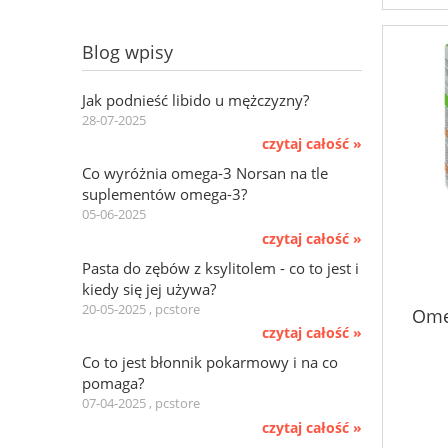
Blog wpisy
Jak podnieść libido u mężczyzny?
28-07-2025
czytaj całość »
Co wyróżnia omega-3 Norsan na tle
suplementów omega-3?
05-06-2025
czytaj całość »
Pasta do zębów z ksylitolem - co to jest i
kiedy się jej używa?
20-05-2025 , pcstore
Ome
czytaj całość »
Co to jest błonnik pokarmowy i na co
pomaga?
07-04-2025 , pcstore
czytaj całość »