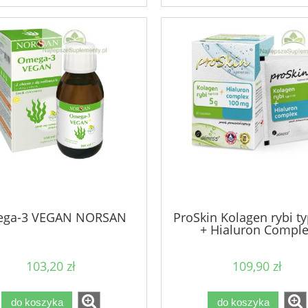
ga-3 VEGAN NORSAN
ProSkin Kolagen rybi typ 
+ Hialuron Compl
103,20 zł
109,90 zł
do koszyka
do koszyka