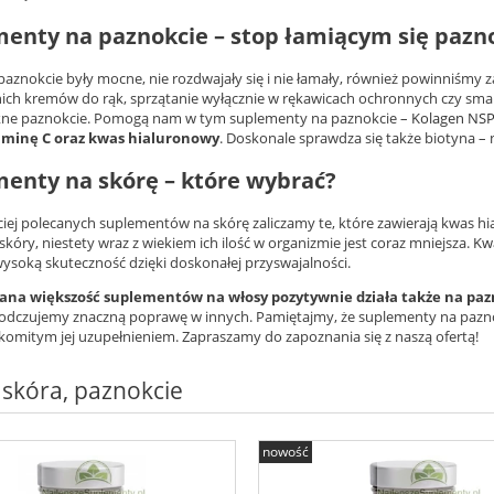
enty na paznokcie – stop łamiącym się pazn
paznokcie były mocne, nie rozdwajały się i nie łamały, również powinniśmy 
ch kremów do rąk, sprzątanie wyłącznie w rękawicach ochronnych czy smaro
ękne paznokcie. Pomogą nam w tym suplementy na paznokcie –
Kolagen NS
aminę C oraz kwas hialuronowy
. Doskonale sprawdza się także biotyna – 
enty na skórę – które wybrać?
ciej polecanych suplementów na skórę zaliczamy te, które zawierają kwas h
skóry, niestety wraz z wiekiem ich ilość w organizmie jest coraz mniejsza.
Kw
ysoką skuteczność dzięki doskonałej przyswajalności.
na większość suplementów na włosy pozytywnie działa także na pazn
odczujemy znaczną poprawę w innych. Pamiętajmy, że suplementy na paznokc
komitym jej uzupełnieniem. Zapraszamy do zapoznania się z naszą ofertą!
 skóra, paznokcie
nowość