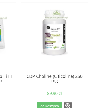
I i III
CDP Choline (Citicoline) 250
ex
mg
89,90 zł
do koszyka