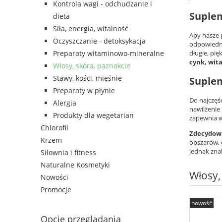
Kontrola wagi - odchudzanie i
Suplem
dieta
Siła, energia, witalność
Aby nasze 
Oczyszczanie - detoksykacja
odpowiedni
długie, pi
Preparaty witaminowo-mineralne
cynk, wit
Włosy, skóra, paznokcie
Stawy, kości, mięśnie
Suplem
Preparaty w płynie
Do najczęś
Alergia
nawilżenie 
Produkty dla wegetarian
zapewnia w
Chlorofil
Zdecydowa
Krzem
obszarów, 
jednak zna
Siłownia i fitness
Naturalne Kosmetyki
Włosy,
Nowości
Promocje
nowość
Opcje przeglądania