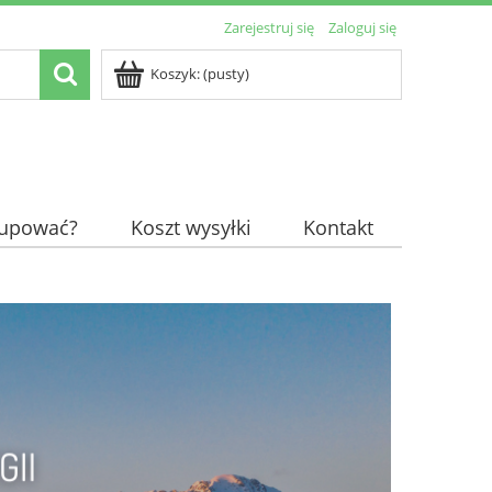
Zarejestruj się
Zaloguj się
Koszyk:
(pusty)
kupować?
Koszt wysyłki
Kontakt