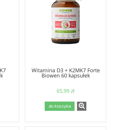
K7
Witamina D3 + K2MK7 Forte
ek
Biowen 60 kapsułek
65,99 zł
do koszyka