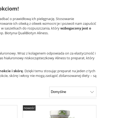
okciom!
zadbać o prawidłową ich pielęgnację. Stosowanie
wanie ich oliwką z oliwek wzmocni je i pozwoli nam zapuścić
P
w saszetkach do rozpuszczania, który
wzbogacony jest o
np.
Biotyna QualiBiotyn Aliness
.
ialuronowy. Wraz z kolagenem odpowiada on za elastyczność i
as hialuronowy niskocząsteczkowy Aliness
to preparat, który
okcie i skórę
. Dzięki temu stosując preparat na jeden z tych
ie, skórę i włosy nie mogą zastąpić zbilansowanej diety – są
nowość