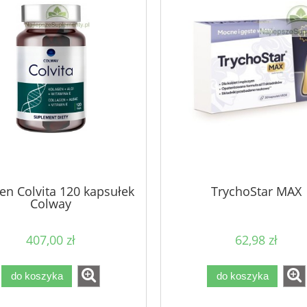
en Colvita 120 kapsułek
TrychoStar MAX
Colway
407,00 zł
62,98 zł
do koszyka
do koszyka