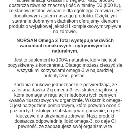
suplementacji kwasami omega-3. Nasz produkt
dostarcza również znaczną ilość witaminy D3 (800 IU),
co stanowi istotne wsparcie dla ogólnego zdrowia i jest
dodatkowym atutem naszego produktu. Dzięki tym
starannie dobranym składnikom oferujemy klientom
produkt o wyjątkowej jakości i kompleksowym wpływie
na zdrowie.
NORSAN Omega 3 Total występuje w dwóch
wariantach smakowych - cytrynowym lub
naturalnym.
Jest to suplement to 100% naturalny, który nie jest
pozyskiwany z koncentratu. Dlatego możesz cieszyć się
wszystkimi korzyściami omega-3 w najbardziej
autentycznej postaci.
Badania naukowe jednoznacznie potwierdzają, że
zalecana dawka 2 g omega-3 jest skuteczną ilością,
która pomaga w regulacji niedoboru tych cennych
kwasów tłuszczowych w organizmie. Wskaźnik omega-
3 jest narzędziem pomiarowym, które pozwala ocenić
poziom tych istotnych substancji w organizmie, co jest
kluczowe dla utrzymania zdrowia. Nasz produkt
dostarcza odpowiednią ilość omega-3, co daje Ci
pewność, że zaopatrujesz swój organizm w te