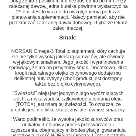
połączeniu z posiłkiem lub bezpośrednio po nim. Przy
zalecanej dawce, jedna butelka powinna wystarczyć na
25 dni. Jest to ważne do uwzględnienia podczas
planowania suplementacji. Należy pamiętać, aby nie
przekraczać zalecanej dawki dobowej, chyba że lekarz
zaleci inaczej.
Smak:
NORSAN Omega-3 Total to suplement, który cechuje
się nie tylko wysoką jakością surowców, ale również
wyjątkowym smakiem. Jego jakość i wyrafinowanie
sprawiają, że ma on przyjemny smak. Dodatkowo, kilka
kropli naturalnego olejku cytrynowego dodaje mu
delikatnej nuty cytryny (choć produkt jest dostępny
także bez olejku cytrynowego).
"Świeżość" oleju jest jednym z jego wyróżniających
cech, a niska wartość całkowitego utleniania oleju
(TOTOX) jest miarą tej świeżości. To oznacza, że
produkt jest nie tylko skuteczny, ale również smaczny.
Warto podkreślić, że wysoka jakość surowców oraz
unikalny 3-etapowy proces przetwarzania i
czyszczenia, obejmujący mikrodestylację, gwarantują
wyjątkową jakość NORSAN Omega-3 Total. Naszym