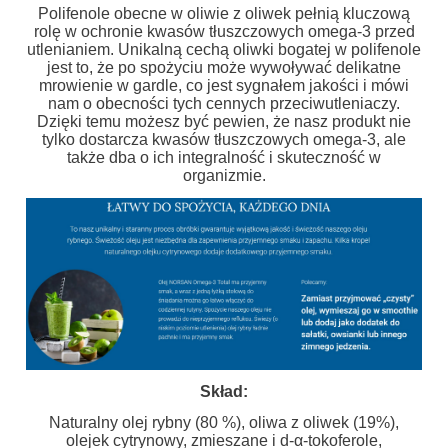
Polifenole obecne w oliwie z oliwek pełnią kluczową
rolę w ochronie kwasów tłuszczowych omega-3 przed
utlenianiem. Unikalną cechą oliwki bogatej w polifenole
jest to, że po spożyciu może wywoływać delikatne
mrowienie w gardle, co jest sygnałem jakości i mówi
nam o obecności tych cennych przeciwutleniaczy.
Dzięki temu możesz być pewien, że nasz produkt nie
tylko dostarcza kwasów tłuszczowych omega-3, ale
także dba o ich integralność i skuteczność w
organizmie.
Skład:
Naturalny olej rybny (80 %), oliwa z oliwek (19%),
olejek cytrynowy, zmieszane i d-α-tokoferole,