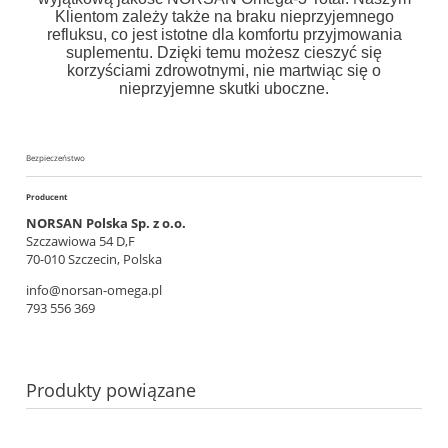
Klientom zależy także na braku nieprzyjemnego
refluksu, co jest istotne dla komfortu przyjmowania
suplementu. Dzięki temu możesz cieszyć się
korzyściami zdrowotnymi, nie martwiąc się o
nieprzyjemne skutki uboczne.
Bezpieczeństwo
Producent
NORSAN Polska Sp. z o.o.
Szczawiowa 54 D,F
70-010 Szczecin, Polska
info@norsan-omega.pl
793 556 369
Produkty powiązane