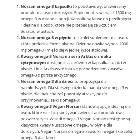
Norsan omega-3 kapsułki
to podstawowy, uniwersalny
produkt dla osób dorosłych. Suplement zawiera aż 1500 mg
omega-3 w dziennej porcji. Kapsułki są łatwe do przełknięcia
i idealne dla osób, które nie przepadają za uczuciem
tłuszczu w ustach.
Norsan omega-3 w płynie
to z kolei suplement dla osób,
które preferują formę płynną. Dzienna dawka wynosi 2000
mg omega-3 i mieści się w jednej łyżce stołowej.
Kwasy omega-3 Norsan z serii Arktis o smaku
cytrynowym
dostępne są zarówno
w kapsułkach
, jak i
w
płynie
. Linia Arktis wyróżnia się pochodzeniem kwasów
omega-3 z gorsza arktycznego.
Norsan omega-3 dla dzieci
to propozycja dla
najmłodszych. Dla starszego dziecka nadają się
omega-3 w
płynie
, dla malucha zaś powstały atrakcyjne do
przyjmowania...
żelki z omega-3
!
Kwasy omega-3 Vegan Norsan
stanowią opcję idealną dla
osób, które nie chcą spożywać zwierząt ani produktów
odzwierzęcych. W serii omega-3 Vegan Norsan dostępne są
klasyczne
kwasy tłuszczowe omega-3 w płynie
dla
dorosłych,
Vegan Norsan omega-3 kapsułki
i
wegańskie żelki
omega-3 dla dzieci
.