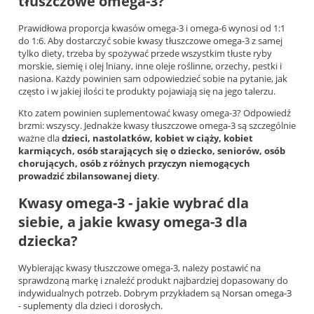
tłuszczowe omega-3?
Prawidłowa proporcja kwasów omega-3 i omega-6 wynosi od 1:1
do 1:6. Aby dostarczyć sobie kwasy tłuszczowe omega-3 z samej
tylko diety, trzeba by spożywać przede wszystkim tłuste ryby
morskie, siemię i olej lniany, inne oleje roślinne, orzechy, pestki i
nasiona. Każdy powinien sam odpowiedzieć sobie na pytanie, jak
często i w jakiej ilości te produkty pojawiają się na jego talerzu.
Kto zatem powinien suplementować kwasy omega-3? Odpowiedź
brzmi: wszyscy. Jednakże kwasy tłuszczowe omega-3 są szczególnie
ważne dla
dzieci, nastolatków, kobiet w ciąży, kobiet
karmiących, osób starających się o dziecko, seniorów, osób
chorujących, osób z różnych przyczyn niemogących
prowadzić zbilansowanej diety
.
Kwasy omega-3 - jakie wybrać dla
siebie, a jakie kwasy omega-3 dla
dziecka?
Wybierając kwasy tłuszczowe omega-3, należy postawić na
sprawdzoną markę i znaleźć produkt najbardziej dopasowany do
indywidualnych potrzeb. Dobrym przykładem są
Norsan omega-3
- suplementy
dla dzieci i dorosłych.