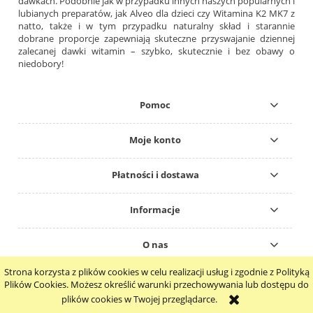
dawkach. Podobnie jak w przypadku innych naszych popularnych i
lubianych preparatów, jak Alveo dla dzieci czy Witamina K2 MK7 z
natto, także i w tym przypadku naturalny skład i starannie
dobrane proporcje zapewniają skuteczne przyswajanie dziennej
zalecanej dawki witamin – szybko, skutecznie i bez obawy o
niedobory!
Pomoc
Moje konto
Płatności i dostawa
Informacje
O nas
Strona korzysta z plików cookies w celu realizacji usług i zgodnie z Polityką
pokaż pełną wersję strony
Plików Cookies. Możesz określić warunki przechowywania lub dostępu do
plików cookies w Twojej przeglądarce.
Sklep internetowy Shoper.pl