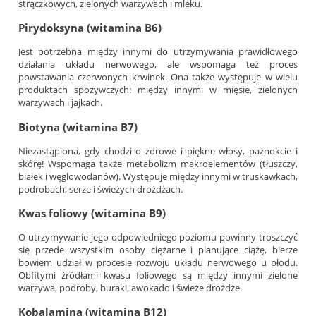
strączkowych, zielonych warzywach i mleku.
Pirydoksyna (witamina B6)
Jest potrzebna między innymi do utrzymywania prawidłowego
działania układu nerwowego, ale wspomaga też proces
powstawania czerwonych krwinek. Ona także występuje w wielu
produktach spożywczych: między innymi w mięsie, zielonych
warzywach i jajkach.
Biotyna (witamina B7)
Niezastąpiona, gdy chodzi o zdrowe i piękne włosy, paznokcie i
skórę! Wspomaga także metabolizm makroelementów (tłuszczy,
białek i węglowodanów). Występuje między innymi w truskawkach,
podrobach, serze i świeżych drożdżach.
Kwas foliowy (witamina B9)
O utrzymywanie jego odpowiedniego poziomu powinny troszczyć
się przede wszystkim osoby ciężarne i planujące ciążę, bierze
bowiem udział w procesie rozwoju układu nerwowego u płodu.
Obfitymi źródłami kwasu foliowego są między innymi zielone
warzywa, podroby, buraki, awokado i świeże drożdże.
Kobalamina (witamina B12)