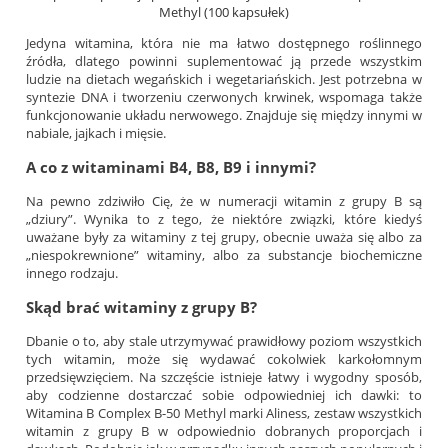
Methyl (100 kapsułek)
Jedyna witamina, która nie ma łatwo dostępnego roślinnego
źródła, dlatego powinni suplementować ją przede wszystkim
ludzie na dietach wegańskich i wegetariańskich. Jest potrzebna w
syntezie DNA i tworzeniu czerwonych krwinek, wspomaga także
funkcjonowanie układu nerwowego. Znajduje się między innymi w
nabiale, jajkach i mięsie.
A co z witaminami B4, B8, B9 i innymi?
Na pewno zdziwiło Cię, że w numeracji witamin z grupy B są
„dziury”. Wynika to z tego, że niektóre związki, które kiedyś
uważane były za witaminy z tej grupy, obecnie uważa się albo za
„niespokrewnione” witaminy, albo za substancje biochemiczne
innego rodzaju.
Skąd brać witaminy z grupy B?
Dbanie o to, aby stale utrzymywać prawidłowy poziom wszystkich
tych witamin, może się wydawać cokolwiek karkołomnym
przedsięwzięciem. Na szczęście istnieje łatwy i wygodny sposób,
aby codzienne dostarczać sobie odpowiedniej ich dawki: to
Witamina B Complex B-50 Methyl marki Aliness, zestaw wszystkich
witamin z grupy B w odpowiednio dobranych proporcjach i