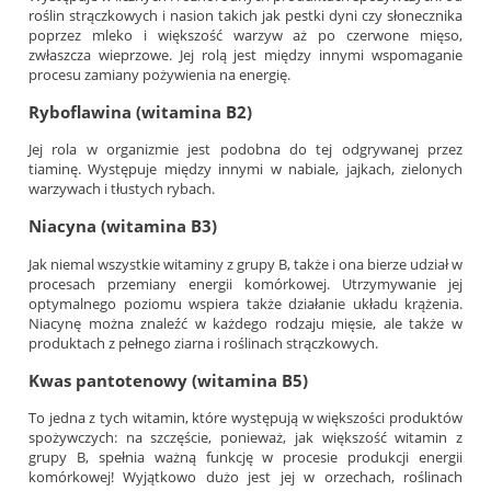
roślin strączkowych i nasion takich jak pestki dyni czy słonecznika
poprzez mleko i większość warzyw aż po czerwone mięso,
zwłaszcza wieprzowe. Jej rolą jest między innymi wspomaganie
procesu zamiany pożywienia na energię.
Ryboflawina (witamina B2)
Jej rola w organizmie jest podobna do tej odgrywanej przez
tiaminę. Występuje między innymi w nabiale, jajkach, zielonych
warzywach i tłustych rybach.
Niacyna (witamina B3)
Jak niemal wszystkie witaminy z grupy B, także i ona bierze udział w
procesach przemiany energii komórkowej. Utrzymywanie jej
optymalnego poziomu wspiera także działanie układu krążenia.
Niacynę można znaleźć w każdego rodzaju mięsie, ale także w
produktach z pełnego ziarna i roślinach strączkowych.
Kwas pantotenowy (witamina B5)
To jedna z tych witamin, które występują w większości produktów
spożywczych: na szczęście, ponieważ, jak większość witamin z
grupy B, spełnia ważną funkcję w procesie produkcji energii
komórkowej! Wyjątkowo dużo jest jej w orzechach, roślinach