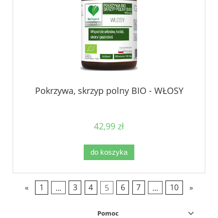
Pokrzywa, skrzyp polny BIO - WŁOSY
42,99 zł
do koszyka
«
1
...
3
4
5
6
7
...
10
»
Pomoc