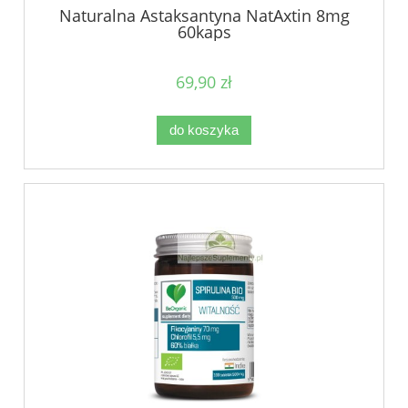
Naturalna Astaksantyna NatAxtin 8mg
60kaps
69,90 zł
do koszyka