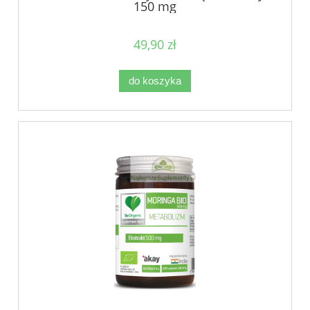
150 mg
49,90 zł
do koszyka