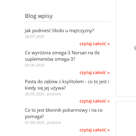
Blog wpisy
Jak podnieść libido u mężczyzny?
28-07-2025
czytaj całość »
Co wyróżnia omega-3 Norsan na tle
suplementów omega-3?
05-06-2025
czytaj całość »
Pasta do zębów z ksylitolem - co to jest i
kiedy się jej używa?
20-05-2025 , pcstore
czytaj całość »
Co to jest błonnik pokarmowy i na co
pomaga?
07-04-2025 , pcstore
czytaj całość »