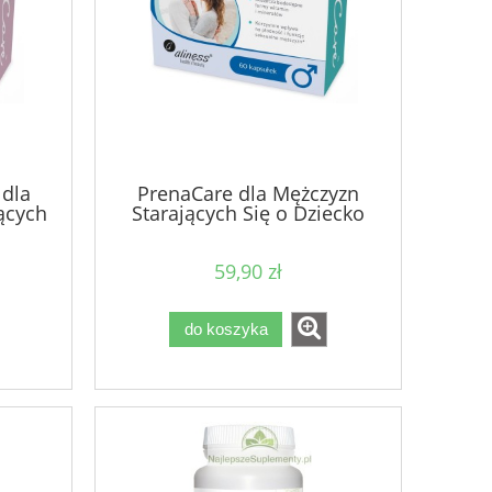
 dla
PrenaCare dla Mężczyzn
ących
Starających Się o Dziecko
59,90 zł
do koszyka