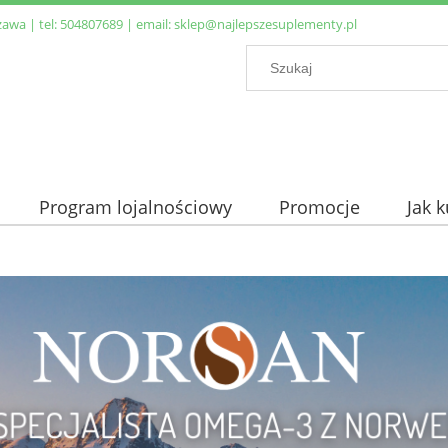
zawa | tel:
504807689
| email:
sklep@najlepszesuplementy.pl
Program lojalnościowy
Promocje
Jak 