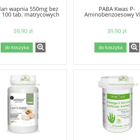
lan wapnia 550mg bez
PABA Kwas P-
 100 tab. matrycowych
Aminobenzoesowy V
59,90 zł
39,90 zł
do koszyka
do koszyka