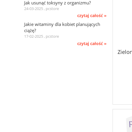
Jak usunąć toksyny z organizmu?
24-03-2025 , pcstore
czytaj całość »
Jakie witaminy dla kobiet planujących
ciążę?
17-02-2025 , pcstore
czytaj całość »
Zielo