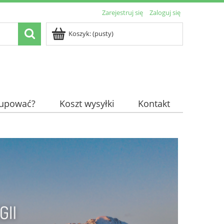
Zarejestruj się
Zaloguj się
Koszyk:
(pusty)
kupować?
Koszt wysyłki
Kontakt