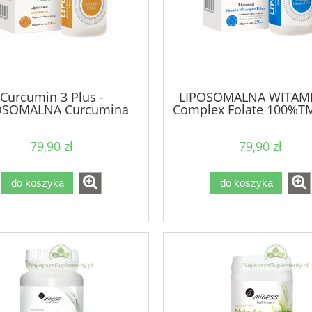
Curcumin 3 Plus -
LIPOSOMALNA WITAM
OSOMALNA Curcumina
Complex Folate 100%TM
ml
79,90 zł
79,90 zł
do koszyka
do koszyka