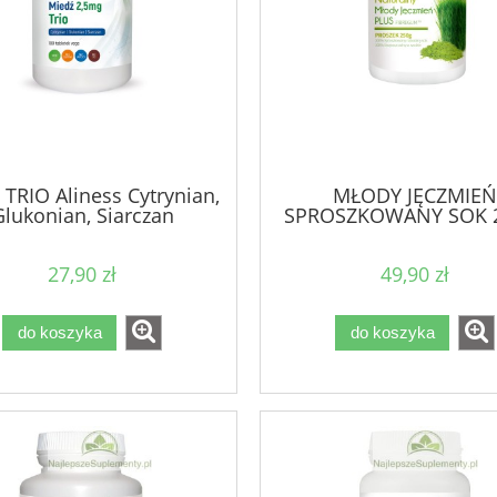
 TRIO Aliness Cytrynian,
MŁODY JĘCZMIEŃ
Glukonian, Siarczan
SPROSZKOWANY SOK 
27,90 zł
49,90 zł
do koszyka
do koszyka