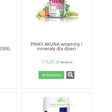
PINKY AKUNA witaminy i
250G.
minerały dla dzieci
115,00 zł
191,67 zł
do koszyka