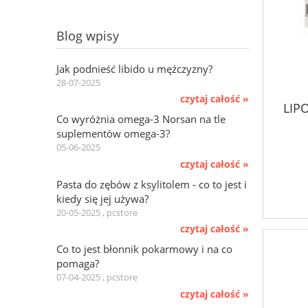
Blog wpisy
Jak podnieść libido u mężczyzny?
28-07-2025
czytaj całość »
LIP
Co wyróżnia omega-3 Norsan na tle
suplementów omega-3?
05-06-2025
czytaj całość »
Pasta do zębów z ksylitolem - co to jest i
kiedy się jej używa?
20-05-2025 , pcstore
czytaj całość »
Co to jest błonnik pokarmowy i na co
pomaga?
07-04-2025 , pcstore
czytaj całość »