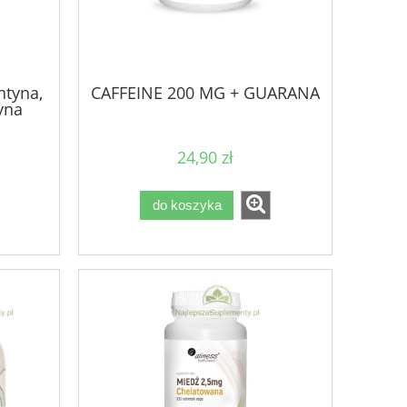
ntyna,
CAFFEINE 200 MG + GUARANA
yna
24,90 zł
do koszyka