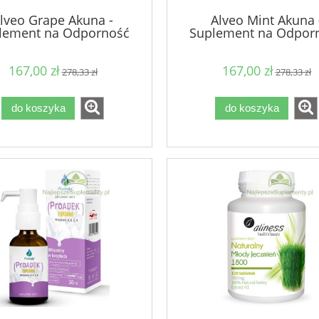
lveo Grape Akuna -
Alveo Mint Akuna 
lement na Odporność
Suplement na Odpor
zyszczenie Witalność
Oczyszczanie Witaln
167,00 zł
167,00 zł
278,33 zł
278,33 zł
do koszyka
do koszyka