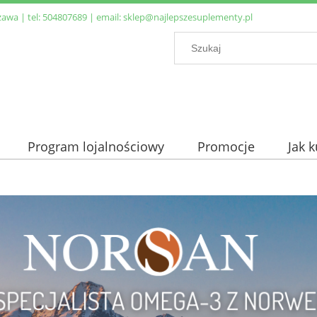
zawa | tel:
504807689
| email:
sklep@najlepszesuplementy.pl
Program lojalnościowy
Promocje
Jak 