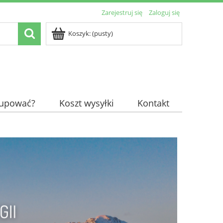
Zarejestruj się
Zaloguj się
Koszyk:
(pusty)
kupować?
Koszt wysyłki
Kontakt