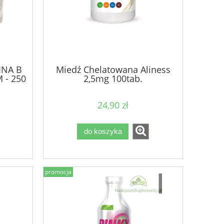
INA B
Miedź Chelatowana Aliness
 - 250
2,5mg 100tab.
24,90 zł
do koszyka
promocja