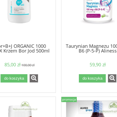
or+B+J ORGANIC 1000
Taurynian Magnezu 10
X Krzem Bor Jod 500ml
B6 (P-5-P) Aliness
85,00 zł
59,90 zł
100,00 zł
do koszyka
do koszyka
promocja