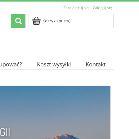
Zarejestruj się
Zaloguj się
Koszyk:
(pusty)
kupować?
Koszt wysyłki
Kontakt