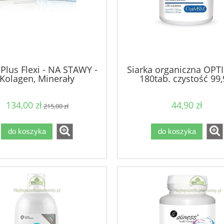
Plus Flexi - NA STAWY -
Siarka organiczna OPT
Kolagen, Minerały
180tab. czystość 99
134,00 zł
44,90 zł
215,00 zł
do koszyka
do koszyka