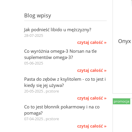
Blog wpisy
Jak podnieść libido u mężczyzny?
28-07-2025
Onyx 
czytaj całość »
Co wyróżnia omega-3 Norsan na tle
suplementów omega-3?
05-06-2025
czytaj całość »
Pasta do zębów z ksylitolem - co to jest i
kiedy się jej używa?
20-05-2025 , pcstore
czytaj całość »
promocja
Co to jest błonnik pokarmowy i na co
pomaga?
07-04-2025 , pcstore
czytaj całość »