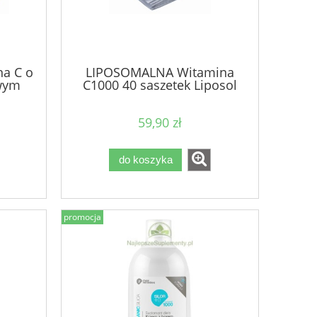
a C o
LIPOSOMALNA Witamina
wym
C1000 40 saszetek Liposol
59,90 zł
do koszyka
promocja