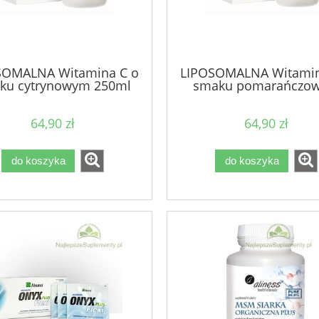
SOMALNA Witamina C o
LIPOSOMALNA Witamin
ku cytrynowym 250ml
smaku pomarańczo
LIPOSOL
250ml LIPOSOL
64,90 zł
64,90 zł
do koszyka
do koszyka