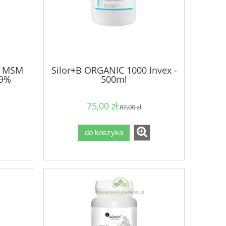
I MSM
Silor+B ORGANIC 1000 Invex -
,9%
500ml
75,00 zł
87,00 zł
do koszyka