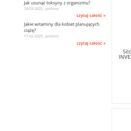
Jak usunąć toksyny z organizmu?
24-03-2025 , pcstore
czytaj całość »
Jakie witaminy dla kobiet planujących
ciążę?
17-02-2025 , pcstore
czytaj całość »
Sil
INVE