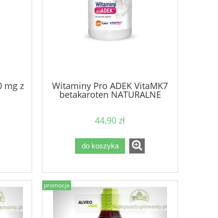
0 mg z
Witaminy Pro ADEK VitaMK7
betakaroten NATURALNE
44,90 zł
do koszyka
promocja