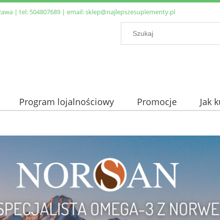
zawa | tel:
504807689
| email:
sklep@najlepszesuplementy.pl
Program lojalnościowy
Promocje
Jak 